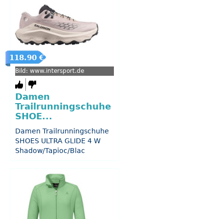
118.90 €
Bild: www.intersport.de
Damen
Trailrunningschuhe
SHOE...
Damen Trailrunningschuhe
SHOES ULTRA GLIDE 4 W
Shadow/Tapioc/Blac