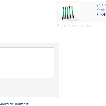
(47,
Steh
€9.4
Right Now on eBay
ord.de indiziert.