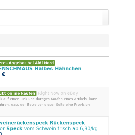
eres Angebot bei Aldi Nord
ENSCHMAUS Halbes Hähnchen
 €
Right Now on eBay
ukt online kaufen
ck auf einen Link und dortiges Kaufen eines Artikels, kann
ühren, dass der Betreiber dieser Seite eine Provision
weinerückenspeck
Rückenspeck
ner
Speck
vom Schwein frisch ab 6,90/kg
0