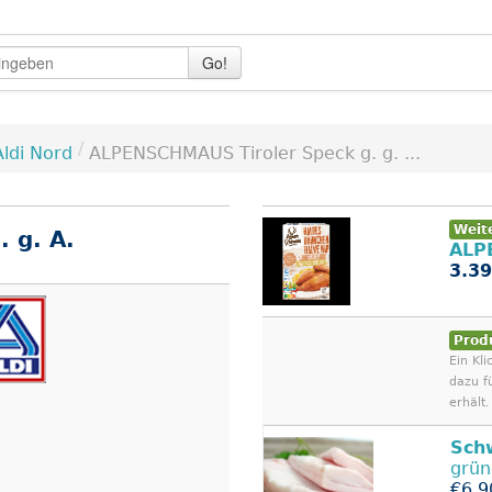
Go!
/
Aldi Nord
ALPENSCHMAUS Tiroler Speck g. g. ...
Weit
 g. A.
ALP
3.39
Prod
Ein Kli
dazu f
erhält.
Sch
grü
€6.9