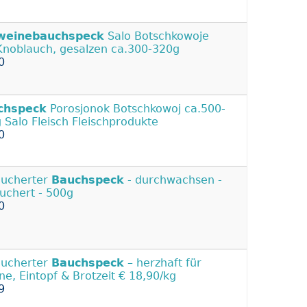
weinebauchspeck
Salo Botschkowoje
Knoblauch, gesalzen ca.300-320g
0
chspeck
Porosjonok Botschkowoj ca.500-
 Salo Fleisch Fleischprodukte
0
ucherter
Bauchspeck
- durchwachsen -
uchert - 500g
0
ucherter
Bauchspeck
– herzhaft für
ne, Eintopf & Brotzeit € 18,90/kg
9