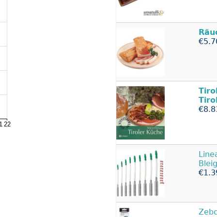
Räu
€5.7
Tiro
Tiro
€8.8
Line
Blei
€1.3
Zebc