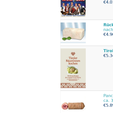
€4.0
Rüc
nach
€4.9
Tiro
€5.3
Panc
ca. 
€5.8