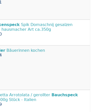
1
kenspeck
Spik Domaschnij gesalzen
 hausmacher Art ca.350g
0
ler
Bäuerinnen kochen
4
etta Arrotolata / gerollter
Bauchspeck
300g Stück - Italien
9