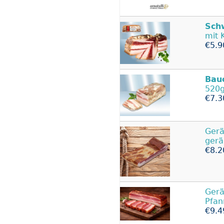
Sch
mit 
€5.9
Bau
520g
€7.3
Gerä
gerä
€8.2
Gerä
Pfan
€9.4