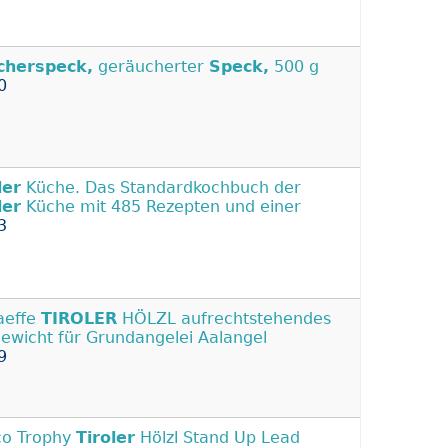
cherspeck,
geräucherter
Speck,
500 g
0
ler
Küche. Das Standardkochbuch der
ler
Küche mit 485 Rezepten und einer
3
aeffe
TIROLER
HÖLZL aufrechtstehendes
gewicht für Grundangelei Aalangel
9
o Trophy
Tiroler
Hölzl Stand Up Lead