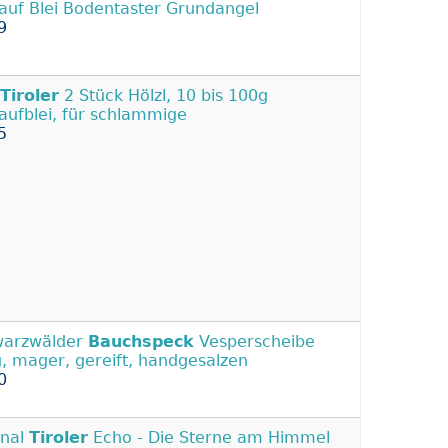
auf Blei Bodentaster Grundangel
9
Tiroler
2 Stück Hölzl, 10 bis 100g
aufblei, für schlammige
5
warzwälder
Bauchspeck
Vesperscheibe
, mager, gereift, handgesalzen
0
inal
Tiroler
Echo - Die Sterne am Himmel