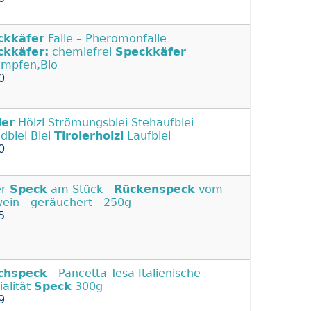
ckkäfer
Falle – Pheromonfalle
ckkäfer:
chemiefrei
Speckkäfer
mpfen,Bio
0
ler
Hölzl Strömungsblei Stehaufblei
dblei Blei
Tirolerholzl
Laufblei
0
er
Speck
am Stück -
Rückenspeck
vom
ein - geräuchert - 250g
5
chspeck
- Pancetta Tesa Italienische
ialität
Speck
300g
9