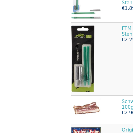
Steh
€1.8
FTM
Steh
€2.2
Sch
100g
€2.9
Orig