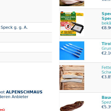
Spe
Spe
bekä
peck g. g. A.
€8.9
Tiro
Grun
€2.1
Fett
Schw
€3.8
bot
ALPENSCHMAUS
deren Anbieter
Bau
Spez
€5.3