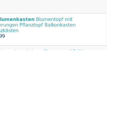
lumenkasten
Blumentopf mit
erungen Pflanztopf Balkonkasten
nzkästen
99
beet Anzuchtbeet Blumentopf Frühbeet
ächshaus
Blumenkasten
Anthrazit NEU
95
nzkübel rechteckig Vulkan
menkasten
mit Wasserspeicher Balkon
enkübel
95