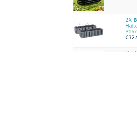
2X
B
Halt
Pfla
€32.
Hoch
Gew
€39.
Pfla
Blu
Blum
€39.