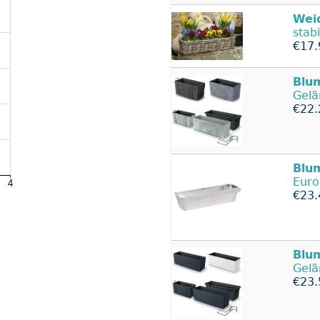
Wei
stab
€17.
Blu
Gelä
€22.
Blu
Euro
€23.
Blu
Gelä
€23.