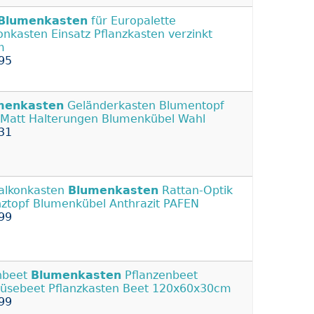
Blumenkasten
für Europalette
onkasten Einsatz Pflanzkasten verzinkt
m
95
menkasten
Geländerkasten Blumentopf
 Matt Halterungen Blumenkübel Wahl
31
alkonkasten
Blumenkasten
Rattan-Optik
nztopf Blumenkübel Anthrazit PAFEN
99
hbeet
Blumenkasten
Pflanzenbeet
sebeet Pflanzkasten Beet 120x60x30cm
99