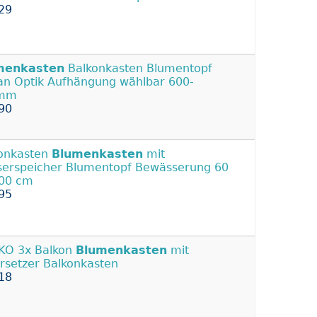
29
menkasten
Balkonkasten Blumentopf
an Optik Aufhängung wählbar 600-
mm
90
onkasten
Blumenkasten
mit
erspeicher Blumentopf Bewässerung 60
00 cm
95
KO 3x Balkon
Blumenkasten
mit
rsetzer Balkonkasten
18