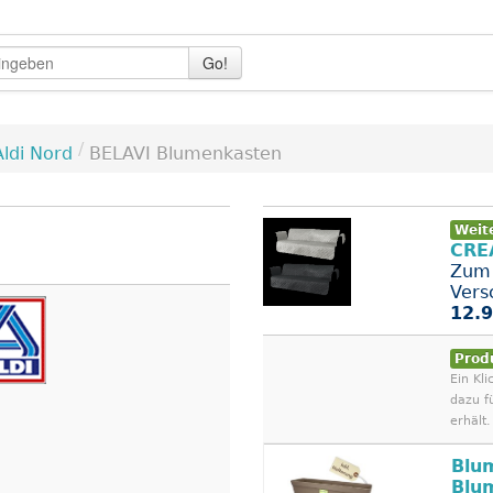
Go!
/
Aldi Nord
BELAVI Blumenkasten
Weit
CREA
Zum 
Vers
12.9
Prod
Ein Kli
dazu f
erhält.
Blu
Blu