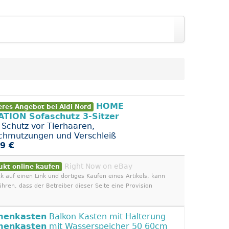
HOME
eres Angebot bei Aldi Nord
TION Sofaschutz 3-Sitzer
Schutz vor Tierhaaren,
chmutzungen und Verschleiß
9 €
Right Now on eBay
ukt online kaufen
ck auf einen Link und dortiges Kaufen eines Artikels, kann
ühren, dass der Betreiber dieser Seite eine Provision
menkasten
Balkon Kasten mit Halterung
menkasten
mit Wasserspeicher 50 60cm