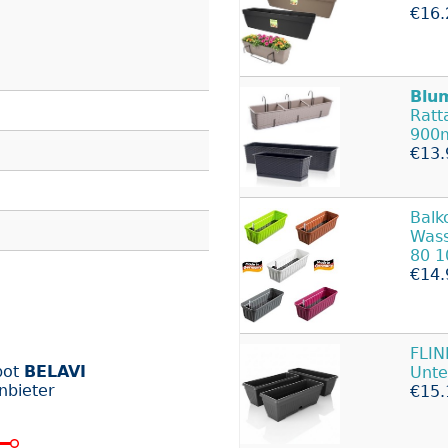
€16.
Blu
Ratt
900
€13.
Balk
Wass
80 1
€14.
FLIN
bot
BELAVI
Unte
nbieter
€15.