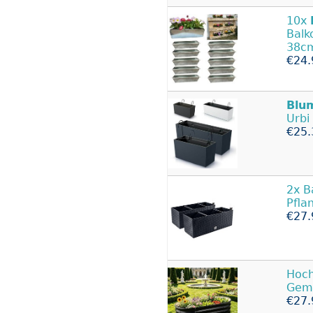
10x
Balk
38c
€24.
Blu
Urbi
€25.
2x B
Pfla
€27.
Hoc
Gemü
€27.