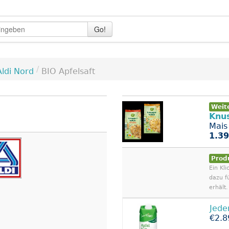
Go!
/
Aldi Nord
BIO Apfelsaft
Weit
Knu
Mais
1.39
Prod
Ein Kli
dazu f
erhält.
Jede
€2.8