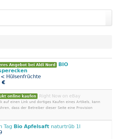
BIO
eres Angebot bei Aldi Nord
sperecken
 < Hülsenfrüchte
 €
Right Now on eBay
ukt online kaufen
ck auf einen Link und dortiges Kaufen eines Artikels, kann
ühren, dass der Betreiber dieser Seite eine Provision
n Tag
Bio
Apfelsaft
naturtrüb 1l
9