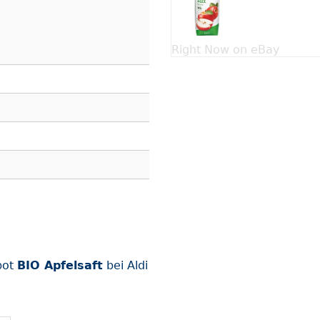
Right Now on eBay
bot
BIO Apfelsaft
bei Aldi