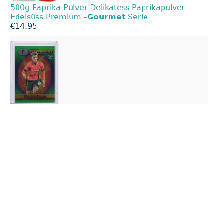
500g Paprika Pulver Delikatess Paprikapulver
Edelsüss Premium
-Gourmet
Serie
€14.95
Desire Doue RC Green #103 Topps
Finest
UCC
Stade Rennes 2022-23
€14.99