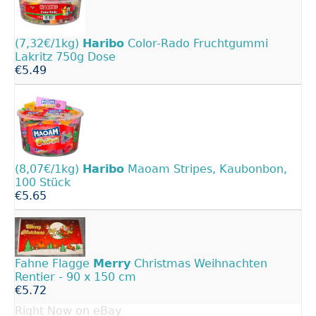
(7,32€/1kg)
Haribo
Color-Rado Fruchtgummi
Lakritz 750g Dose
€5.49
(8,07€/1kg)
Haribo
Maoam Stripes, Kaubonbon,
100 Stück
€5.65
Fahne Flagge
Merry
Christmas Weihnachten
Rentier - 90 x 150 cm
€5.72
Right Now on eBay