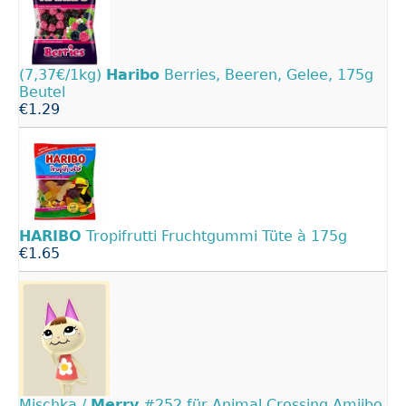
(7,37€/1kg)
Haribo
Berries, Beeren, Gelee, 175g
Beutel
€1.29
HARIBO
Tropifrutti Fruchtgummi Tüte à 175g
€1.65
Mischka /
Merry
#252 für Animal Crossing Amiibo