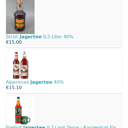
Stroh
Jagertee
0,5 Liter 40%
€15.00
Alpenmax
Jagertee
40%
€15.10
Freihof
Jagertee
0,7 l mit Tasse - Konzentrat für