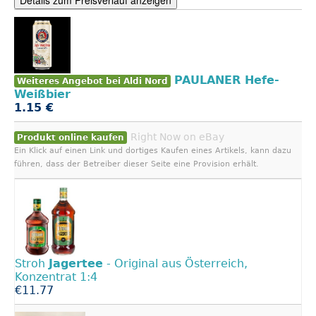
Details zum Preisverlauf anzeigen
PAULANER Hefe-
Weiteres Angebot bei Aldi Nord
Weißbier
1.15 €
Right Now on eBay
Produkt online kaufen
Ein Klick auf einen Link und dortiges Kaufen eines Artikels, kann dazu
führen, dass der Betreiber dieser Seite eine Provision erhält.
Stroh
Jagertee
- Original aus Österreich,
Konzentrat 1:4
€11.77