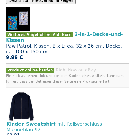
Details zum Preisverlauf anzeigen
2-in-1-Decke-und-
Weiteres Angebot bei Aldi Nord
Kissen
Paw Patrol, Kissen, B x L: ca. 32 x 26 cm, Decke,
ca. 100 x 150 cm
9.99 €
Right Now on eBay
Produkt online kaufen
Ein Klick auf einen Link und dortiges Kaufen eines Artikels, kann dazu
führen, dass der Betreiber dieser Seite eine Provision erhält.
Kinder-Sweatshirt
mit Reißverschluss
Marineblau 92