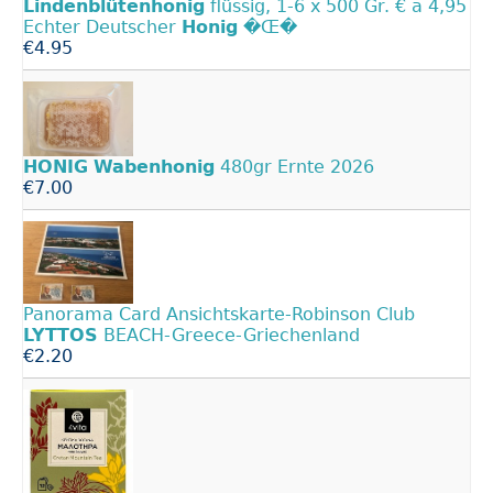
Lindenblütenhonig
flüssig, 1-6 x 500 Gr. € a 4,95
Echter Deutscher
Honig
�Œ�
€4.95
HONIG
Wabenhonig
480gr Ernte 2026
€7.00
Panorama Card Ansichtskarte-Robinson Club
LYTTOS
BEACH-Greece-Griechenland
€2.20