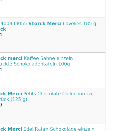
4400933055
Storck
Merci
Lovelies 185 g
rck
4
rck
merci
Kaffee Sahne einzeln
ackte Schokoladentafeln 100g
4
rck
Merci
Petits Chocolate Collection ca.
tück (125 g)
9
rck
Merci
Edel Rahm Schokolade einzeln