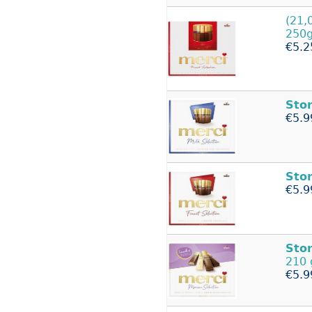
(21,
250g
€5.2
Sto
€5.9
Sto
€5.9
Sto
210 
€5.9