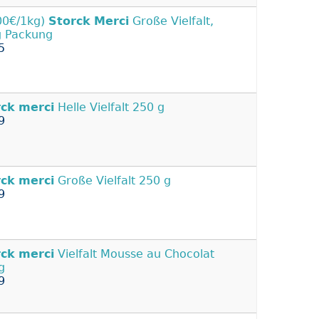
00€/1kg)
Storck
Merci
Große Vielfalt,
 Packung
5
rck
merci
Helle Vielfalt 250 g
9
rck
merci
Große Vielfalt 250 g
9
rck
merci
Vielfalt Mousse au Chocolat
g
9