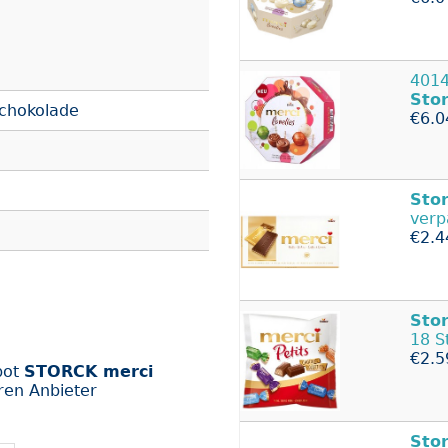
401
Sto
chokolade
€6.0
Sto
verp
€2.4
Sto
18 S
€2.5
bot
STORCK merci
ren Anbieter
Sto