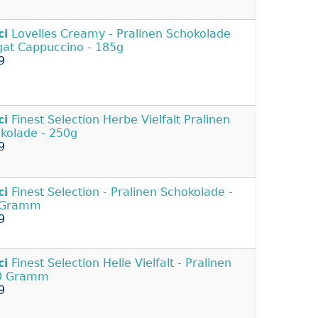
ci
Lovelies Creamy - Pralinen Schokolade
at Cappuccino - 185g
9
ci
Finest Selection Herbe Vielfalt Pralinen
kolade - 250g
9
ci
Finest Selection - Pralinen Schokolade -
 Gramm
9
ci
Finest Selection Helle Vielfalt - Pralinen
50 Gramm
9