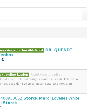
DR. QUENDT
eres Angebot bei Aldi Nord
lenbox
 €
Right Now on eBay
ukt online kaufen
ck auf einen Link und dortiges Kaufen eines Artikels, kann
ühren, dass der Betreiber dieser Seite eine Provision
4400933062
Storck
Merci
Lovelies White
 g
Storck
4