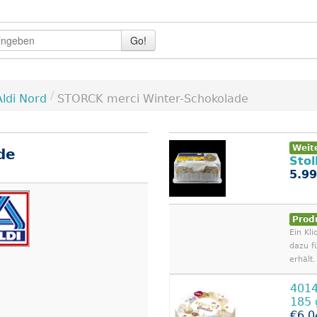
Go!
/
Aldi Nord
STORCK merci Winter-Schokolade
Weit
de
Stol
5.99
Prod
Ein Kli
dazu f
erhält.
401
185
€6.0