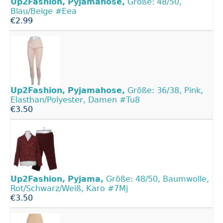
Up2Fashion,
Pyjamahose,
Größe: 48/50,
Blau/Beige #Eea
€2.99
Up2Fashion,
Pyjamahose,
Größe: 36/38, Pink,
Elasthan/Polyester, Damen #Tu8
€3.50
Up2Fashion,
Pyjama,
Größe: 48/50, Baumwolle,
Rot/Schwarz/Weiß, Karo #7Mj
€3.50