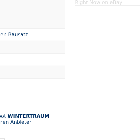
Right Now on eBay
en-Bausatz
bot
WINTERTRAUM
ren Anbieter