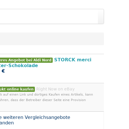
STORCK merci
eres Angebot bei Aldi Nord
ter-Schokolade
 €
Right Now on eBay
ukt online kaufen
ck auf einen Link und dortiges Kaufen eines Artikels, kann
ühren, dass der Betreiber dieser Seite eine Provision
e weiteren Vergleichsangebote
handen