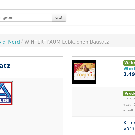
Go!
/
Aldi Nord
WINTERTRAUM Lebkuchen-Bausatz
Weit
atz
Win
3.49
Prod
Ein Kli
dazu f
erhält.
Kein
vor