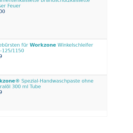
mentenkassette Brandschutzkassette
er Feuer
00
ebürsten für
Workzone
Winkelschleifer
-125/1150
9
kzone®
Spezial-Handwaschpaste ohne
ralöl 300 ml Tube
9