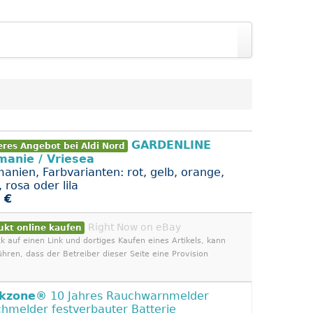
GARDENLINE
eres Angebot bei Aldi Nord
anie / Vriesea
anien, Farbvarianten: rot, gelb, orange,
 rosa oder lila
 €
Right Now on eBay
ukt online kaufen
ck auf einen Link und dortiges Kaufen eines Artikels, kann
ühren, dass der Betreiber dieser Seite eine Provision
kzone®
10 Jahres Rauchwarnmelder
hmelder festverbauter Batterie