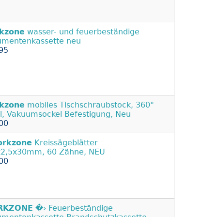
kzone
wasser- und feuerbeständige
mentenkassette neu
95
kzone
mobiles Tischschraubstock, 360°
l, Vakuumsockel Befestigung, Neu
00
rkzone
Kreissägeblätter
2,5x30mm, 60 Zähne, NEU
00
RKZONE
�› Feuerbeständige