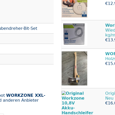
€12.
Wor
endreher-Bit-Set
Wied
kg/
€13.
WO
Holz
€15.
Orig
bot
WORKZONE XXL-
Neu 
d anderen Anbieter
€16.