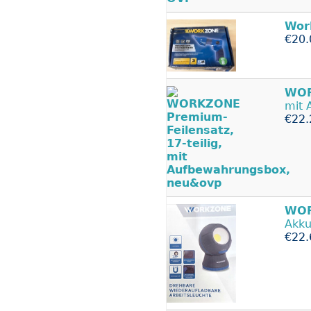
Wor
€20.
WO
mit 
€22.
WO
Akku
€22.