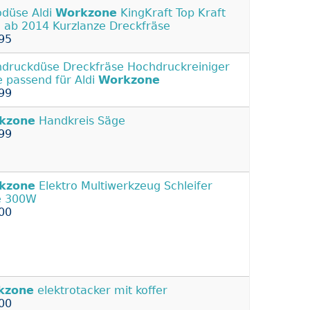
odüse Aldi
Workzone
KingKraft Top Kraft
 ab 2014 Kurzlanze Dreckfräse
95
druckdüse Dreckfräse Hochdruckreiniger
 passend für Aldi
Workzone
99
kzone
Handkreis Säge
99
kzone
Elektro Multiwerkzeug Schleifer
e 300W
00
kzone
elektrotacker mit koffer
00