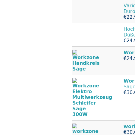
Vari
Duro
€22.
Hoch
Düße
€24.
Wor
€24.
Wor
Säg
€30.
wor
€30.