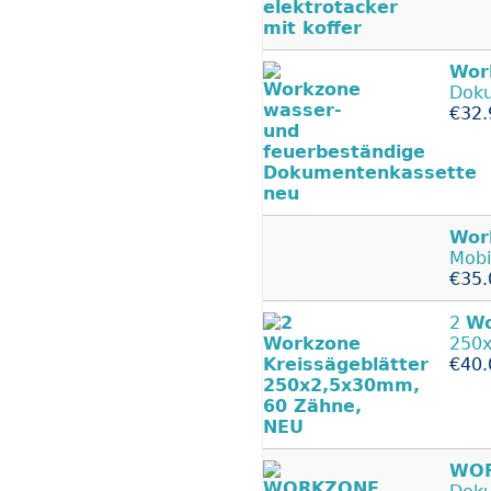
Wor
Doku
€32.
Wor
Mobi
€35.
2
Wo
250x
€40.
WO