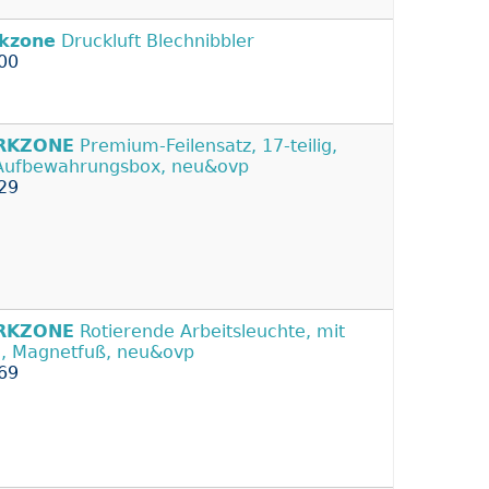
kzone
Druckluft Blechnibbler
00
RKZONE
Premium-Feilensatz, 17-teilig,
Aufbewahrungsbox, neu&ovp
29
RKZONE
Rotierende Arbeitsleuchte, mit
, Magnetfuß, neu&ovp
69