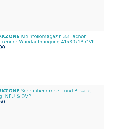
RKZONE
Kleinteilemagazin 33 Fächer
. Trenner Wandaufhängung 41x30x13 OVP
00
RKZONE
Schraubendreher- und Bitsatz,
lg. NEU & OVP
60