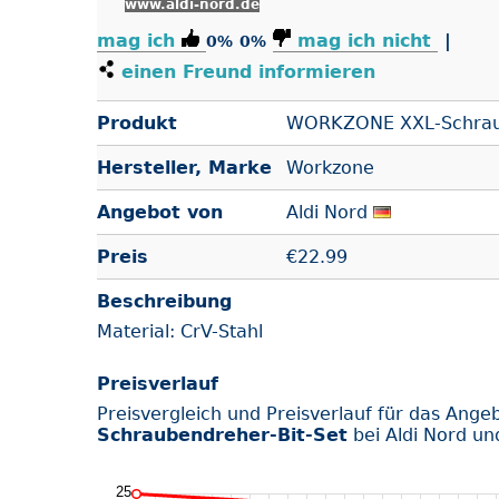
www.aldi-nord.de
mag ich
mag ich nicht
|
0%
0%
einen Freund informieren
Produkt
WORKZONE XXL-Schraub
Hersteller, Marke
Workzone
Angebot von
Aldi Nord
Preis
€
22.99
Beschreibung
Material: CrV-Stahl
Preisverlauf
Preisvergleich und Preisverlauf für das Ange
Schraubendreher-Bit-Set
bei Aldi Nord un