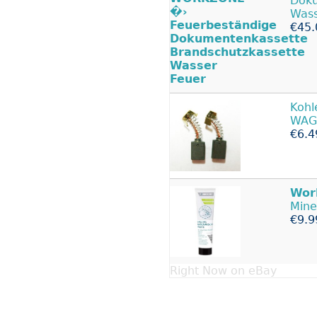
Doku
Wass
€45.
Kohl
WAG
€6.4
Wor
Mine
€9.9
Right Now on eBay