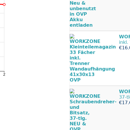
WO
inkl
€16.
WO
37-t
€17.