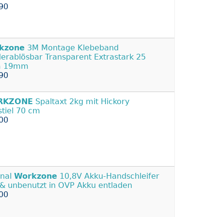
90
kzone
3M Montage Klebeband
erablösbar Transparent Extrastark 25
m 19mm
90
RKZONE
Spaltaxt 2kg mit Hickory
stiel 70 cm
00
inal
Workzone
10,8V Akku-Handschleifer
& unbenutzt in OVP Akku entladen
00