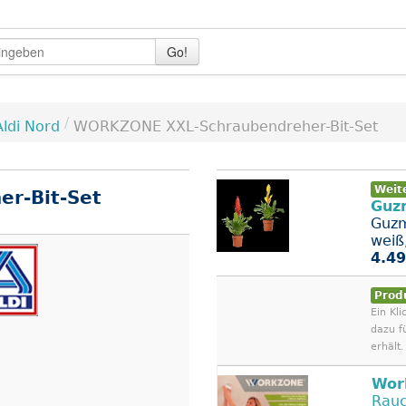
Go!
/
Aldi Nord
WORKZONE XXL-Schraubendreher-Bit-Set
Weit
r-Bit-Set
Guzm
Guzm
weiß,
4.49
Prod
Ein Kli
dazu f
erhält.
Wor
Rauc