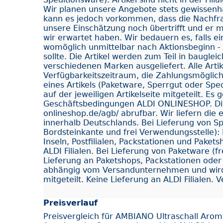
Wir planen unsere Angebote stets gewissenh
kann es jedoch vorkommen, dass die Nachfra
unsere Einschätzung noch übertrifft und er m
wir erwartet haben. Wir bedauern es, falls ein
womöglich unmittelbar nach Aktionsbeginn - 
sollte. Die Artikel werden zum Teil in baugle
verschiedenen Marken ausgeliefert. Alle Arti
Verfügbarkeitszeitraum, die Zahlungsmöglichk
eines Artikels (Paketware, Sperrgut oder Spe
auf der jeweiligen Artikelseite mitgeteilt. Es
Geschäftsbedingungen ALDI ONLINESHOP. Dies
onlineshop.de/agb/ abrufbar. Wir liefern di
innerhalb Deutschlands. Bei Lieferung von Sp
Bordsteinkante und frei Verwendungsstelle): 
Inseln, Postfilialen, Packstationen und Paket
ALDI Filialen. Bei Lieferung von Paketware (f
Lieferung an Paketshops, Packstationen oder Po
abhängig vom Versandunternehmen und wird
mitgeteilt. Keine Lieferung an ALDI Filialen. Ve
Preisverlauf
Preisvergleich für AMBIANO Ultraschall Arom