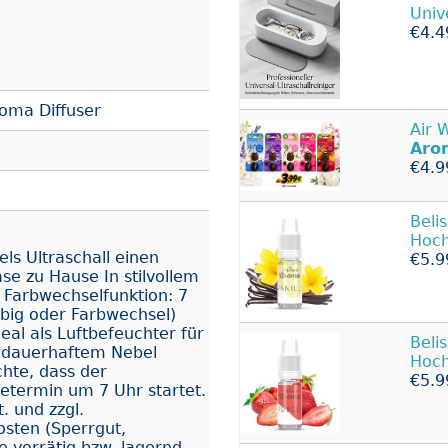
Univ
€4.4
oma Diffuser
Air 
Aro
€4.9
Beli
Hoch
ls Ultraschall einen
€5.9
se zu Hause In stilvollem
 Farbwechselfunktion: 7
rbig oder Farbwechsel)
eal als Luftbefeuchter für
Beli
 dauerhaftem Nebel
Hoch
chte, dass der
€5.9
termin um 7 Uhr startet.
. und zzgl.
osten (Sperrgut,
le vorrätig bzw. lagernd.