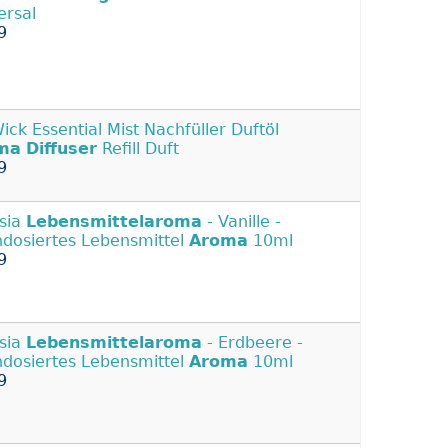
ersal
9
Wick Essential Mist Nachfüller Duftöl
ma
Diffuser
Refill Duft
9
ssia
Lebensmittelaroma
- Vanille -
dosiertes Lebensmittel
Aroma
10ml
9
ssia
Lebensmittelaroma
- Erdbeere -
dosiertes Lebensmittel
Aroma
10ml
9