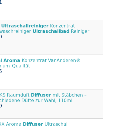
1
r
Ultraschallreiniger
Konzentrat
ewaschreiniger
Ultraschallbad
Reiniger
0
ml
Aroma
Konzentrat VanAnderen®
ium-Qualität
5
KS Raumduft
Diffuser
mit Stäbchen –
chiedene Düfte zur Wahl, 110ml
9
IXX Aroma
Diffuser
Ultraschall