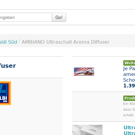
Go!
/
Aldi Süd
AMBIANO Ultraschall Aroma Diffuser
Weit
fuser
Je P
amer
Scho
1.39
Prod
Ein Kli
dazu f
erhält.
Ultr
Ultr