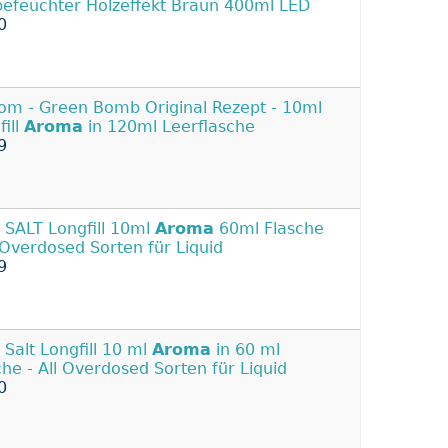
befeuchter Holzeffekt Braun 400ml LED
0
om - Green Bomb Original Rezept - 10ml
fill
Aroma
in 120ml Leerflasche
9
SALT Longfill 10ml
Aroma
60ml Flasche
 Overdosed Sorten für Liquid
9
Salt Longfill 10 ml
Aroma
in 60 ml
che - All Overdosed Sorten für Liquid
0