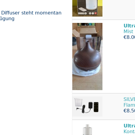
 Diffuser steht momentan
fügung
Ultr
Mist
€8.0
SIL
Flam
€8.5
Ultr
Kont