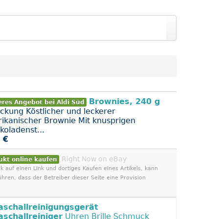
Brownies, 240 g
eres Angebot bei Aldi Süd
ackung Köstlicher und leckerer
ikanischer Brownie Mit knusprigen
koladenst...
 €
Right Now on eBay
ukt online kaufen
ck auf einen Link und dortiges Kaufen eines Artikels, kann
ühren, dass der Betreiber dieser Seite eine Provision
aschallreinigungsgerät
aschallreiniger
Uhren Brille Schmuck