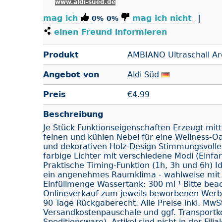
www.aldi-sued.de
mag ich
mag ich nicht
|
0%
0%
einen Freund informieren
Produkt
AMBIANO Ultraschall Ar
Angebot von
Aldi Süd
Preis
€
4.99
Beschreibung
Je Stück Funktionseigenschaften Erzeugt mitte
feinen und kühlen Nebel für eine Wellness-Oa
und dekorativen Holz-Design Stimmungsvolle
farbige Lichter mit verschiedene Modi (Einfa
Praktische Timing-Funktion (1h, 3h und 6h) Id
ein angenehmes Raumklima - wahlweise mit
Einfüllmenge Wassertank: 300 ml ¹ Bitte bea
Onlineverkauf zum jeweils beworbenen Werbe
90 Tage Rückgaberecht. Alle Preise inkl. MwSt
Versandkostenpauschale und ggf. Transportk
Speditionsware). Artikel sind nicht in der Filia