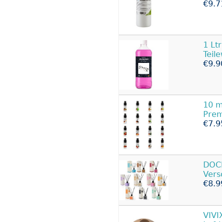
€9.7
1 Lt
Teil
€9.9
10 
Prem
€7.9
DOC
Vers
€8.9
VIV