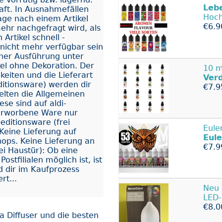
Leb
aft. In Ausnahmefällen
Hoch
ge nach einem Artikel
€6.9
ehr nachgefragt wird, als
 Artikel schnell -
nicht mehr verfügbar sein
icher Ausführung unter
kel ohne Dekoration. Der
10 
eiten und die Lieferart
Ver
ditionsware) werden dir
€7.9
 gelten die Allgemeinen
e sind auf aldi-
e erworbene Ware nur
editionsware (frei
Eul
Keine Lieferung auf
Eul
shops. Keine Lieferung an
€7.9
rei Haustür): Ob eine
stfilialen möglich ist, ist
 dir im Kaufprozess
rt...
Neu
LED-
€8.0
a Diffuser und die besten