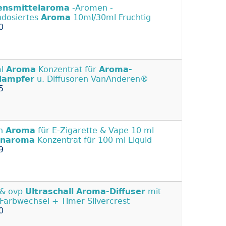
ensmittelaroma
-Aromen -
dosiertes
Aroma
10ml/30ml Fruchtig
0
ml
Aroma
Konzentrat für
Aroma-
dampfer
u. Diffusoren VanAnderen®
5
en
Aroma
für E-Zigarette & Vape 10 ml
enaroma
Konzentrat für 100 ml Liquid
9
 & ovp
Ultraschall
Aroma-Diffuser
mit
Farbwechsel + Timer Silvercrest
0