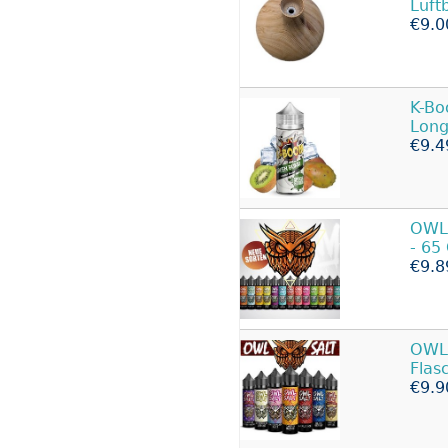
Luft
€9.0
K-Bo
Long
€9.4
OWL 
- 65
€9.8
OWL 
Flas
€9.9