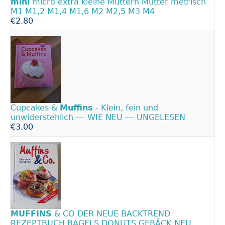
mini
micro extra kleine Muttern Mutter metrisch
M1 M1,2 M1,4 M1,6 M2 M2,5 M3 M4
€2.80
Cupcakes &
Muffins
- Klein, fein und
unwiderstehlich --- WIE NEU --- UNGELESEN
€3.00
MUFFINS
& CO DER NEUE BACKTREND
REZEPTBUCH BAGELS DONUTS GEBÄCK NEU