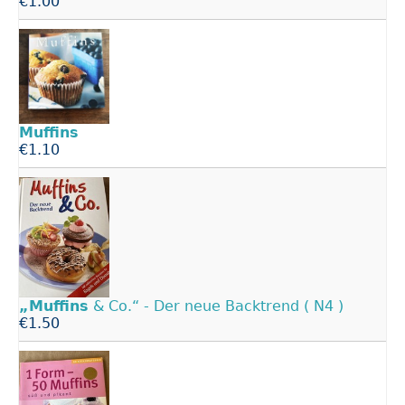
€1.00
Muffins
€1.10
„Muffins
& Co.“ - Der neue Backtrend ( N4 )
€1.50