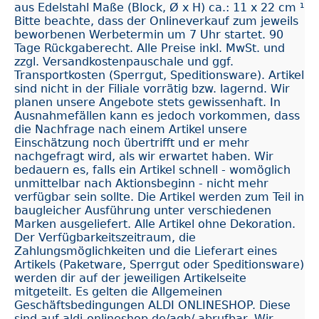
aus Edelstahl Maße (Block, Ø x H) ca.: 11 x 22 cm ¹
Bitte beachte, dass der Onlineverkauf zum jeweils
beworbenen Werbetermin um 7 Uhr startet. 90
Tage Rückgaberecht. Alle Preise inkl. MwSt. und
zzgl. Versandkostenpauschale und ggf.
Transportkosten (Sperrgut, Speditionsware). Artikel
sind nicht in der Filiale vorrätig bzw. lagernd. Wir
planen unsere Angebote stets gewissenhaft. In
Ausnahmefällen kann es jedoch vorkommen, dass
die Nachfrage nach einem Artikel unsere
Einschätzung noch übertrifft und er mehr
nachgefragt wird, als wir erwartet haben. Wir
bedauern es, falls ein Artikel schnell - womöglich
unmittelbar nach Aktionsbeginn - nicht mehr
verfügbar sein sollte. Die Artikel werden zum Teil in
baugleicher Ausführung unter verschiedenen
Marken ausgeliefert. Alle Artikel ohne Dekoration.
Der Verfügbarkeitszeitraum, die
Zahlungsmöglichkeiten und die Lieferart eines
Artikels (Paketware, Sperrgut oder Speditionsware)
werden dir auf der jeweiligen Artikelseite
mitgeteilt. Es gelten die Allgemeinen
Geschäftsbedingungen ALDI ONLINESHOP. Diese
sind auf aldi-onlineshop.de/agb/ abrufbar. Wir