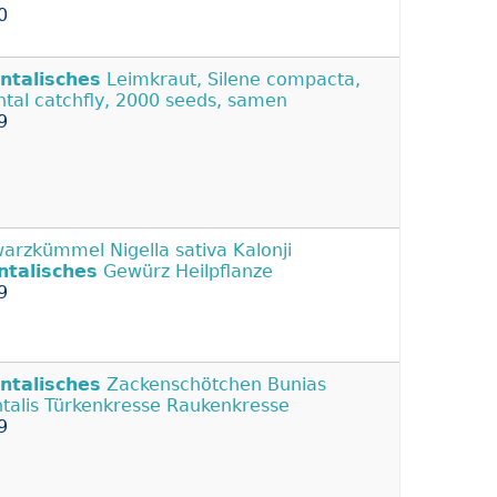
0
ntalisches
Leimkraut, Silene compacta,
ntal catchfly, 2000 seeds, samen
9
arzkümmel Nigella sativa Kalonji
ntalisches
Gewürz Heilpflanze
9
ntalisches
Zackenschötchen Bunias
ntalis Türkenkresse Raukenkresse
9