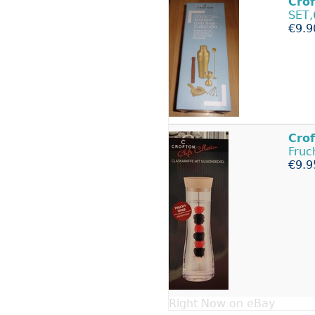
Cro
SET,
€9.9
Cro
Fruc
€9.9
Right Now on eBay