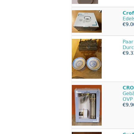
Cro
Edel
€9.0
Paar
Dur
€9.3
CRO
Gebä
OVP
€9.9