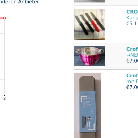
anderen Anbieter
CRO
Kuns
€5.1
Cro
→NE
€7.0
Cro
mit 
€7.0