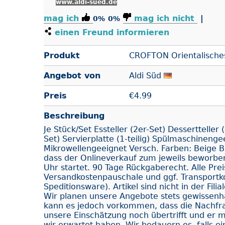
www.aldi-sued.de
mag ich
mag ich nicht
|
0%
0%
einen Freund informieren
Produkt
CROFTON Orientalisches
Angebot von
Aldi Süd
Preis
€
4.99
Beschreibung
Je Stück/Set Essteller (2er-Set) Dessertteller 
Set) Servierplatte (1-teilig) Spülmaschinenge
Mikrowellengeeignet Versch. Farben: Beige Bl
dass der Onlineverkauf zum jeweils beworb
Uhr startet. 90 Tage Rückgaberecht. Alle Prei
Versandkostenpauschale und ggf. Transportk
Speditionsware). Artikel sind nicht in der Filia
Wir planen unsere Angebote stets gewissenh
kann es jedoch vorkommen, dass die Nachfra
unsere Einschätzung noch übertrifft und er m
wir erwartet haben. Wir bedauern es, falls ein