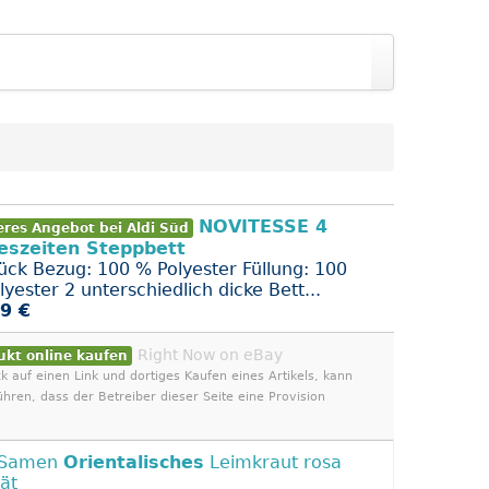
NOVITESSE 4
eres Angebot bei Aldi Süd
eszeiten Steppbett
tück Bezug: 100 % Polyester Füllung: 100
yester 2 unterschiedlich dicke Bett...
9 €
Right Now on eBay
ukt online kaufen
ck auf einen Link und dortiges Kaufen eines Artikels, kann
ühren, dass der Betreiber dieser Seite eine Provision
 Samen
Orientalisches
Leimkraut rosa
tät