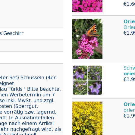
€1.6
Orie
Orie
€1.9
 Geschirr
Schw
orie
(4er-Set) Schüsseln (4er-
€1.9
eignet
au Türkis ¹ Bitte beachte,
enen Werbetermin um 7
se inkl. MwSt. und zzgl.
Orie
osten (Sperrgut,
orie
le vorrätig bzw. lagernd.
€1.9
aft. In Ausnahmefällen
ge nach einem Artikel
ehr nachgefragt wird, als
 Artikel schnell -