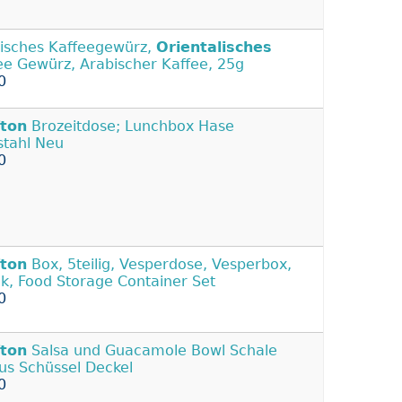
isches Kaffeegewürz,
Orientalisches
ee Gewürz, Arabischer Kaffee, 25g
0
fton
Brozeitdose; Lunchbox Hase
stahl Neu
0
fton
Box, 5teilig, Vesperdose, Vesperbox,
k, Food Storage Container Set
0
fton
Salsa und Guacamole Bowl Schale
us Schüssel Deckel
0