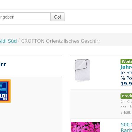
Go!
/
Aldi Süd
CROFTON Orientalisches Geschirr
Weit
rr
Jahr
Je S
% Pol
19.9
Prod
Ein Kli
dazu f
erhält.
500
Rari