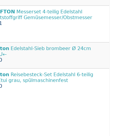
FTON
Messerset 4-teilig Edelstahl
tstoffgriff Gemüsemesser/Obstmesser
1
fton
Edelstahl-Sieb brombeer Ø 24cm
U←
0
fton
Reisebesteck-Set Edelstahl 6-teilig
Etui grau, spülmaschinenfest
0