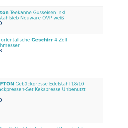
fton
Teekanne Gusseisen inkl
stahlsieb Neuware OVP weiß
0
 orientalische
Geschirr
4 Zoll
chmesser
3
FTON
Gebäckpresse Edelstahl 18/10
ckpressen-Set Kekspresse Unbenutzt
0