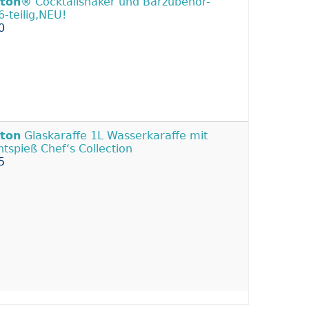
fton®
Cocktailshaker und Barzubehör-
6-teilig,NEU!
0
fton
Glaskaraffe 1L Wasserkaraffe mit
htspieß Chef‘s Collection
5