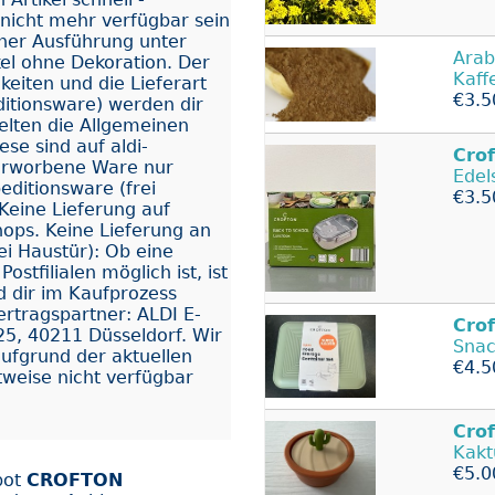
nicht mehr verfügbar sein
icher Ausführung unter
Arab
kel ohne Dekoration. Der
Kaff
eiten und die Lieferart
€3.5
ditionsware) werden dir
 gelten die Allgemeinen
e sind auf aldi-
Cro
e erworbene Ware nur
Edel
editionsware (frei
€3.5
Keine Lieferung auf
shops. Keine Lieferung an
rei Haustür): Ob eine
stfilialen möglich ist, ist
 dir im Kaufprozess
Vertragspartner: ALDI E-
Cro
5, 40211 Düsseldorf. Wir
Snac
aufgrund der aktuellen
€4.5
itweise nicht verfügbar
Cro
Kakt
€5.0
bot
CROFTON