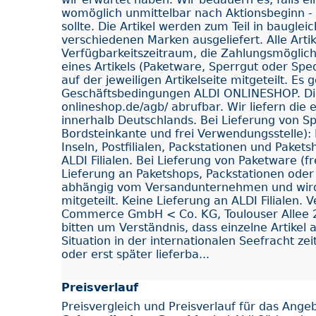
womöglich unmittelbar nach Aktionsbeginn - 
sollte. Die Artikel werden zum Teil in baugle
verschiedenen Marken ausgeliefert. Alle Arti
Verfügbarkeitszeitraum, die Zahlungsmöglichk
eines Artikels (Paketware, Sperrgut oder Spe
auf der jeweiligen Artikelseite mitgeteilt. Es
Geschäftsbedingungen ALDI ONLINESHOP. Dies
onlineshop.de/agb/ abrufbar. Wir liefern di
innerhalb Deutschlands. Bei Lieferung von Sp
Bordsteinkante und frei Verwendungsstelle): 
Inseln, Postfilialen, Packstationen und Paket
ALDI Filialen. Bei Lieferung von Paketware (f
Lieferung an Paketshops, Packstationen oder Po
abhängig vom Versandunternehmen und wird
mitgeteilt. Keine Lieferung an ALDI Filialen. 
Commerce GmbH < Co. KG, Toulouser Allee 2
bitten um Verständnis, dass einzelne Artikel 
Situation in der internationalen Seefracht ze
oder erst später lieferba...
Preisverlauf
Preisvergleich und Preisverlauf für das Ange