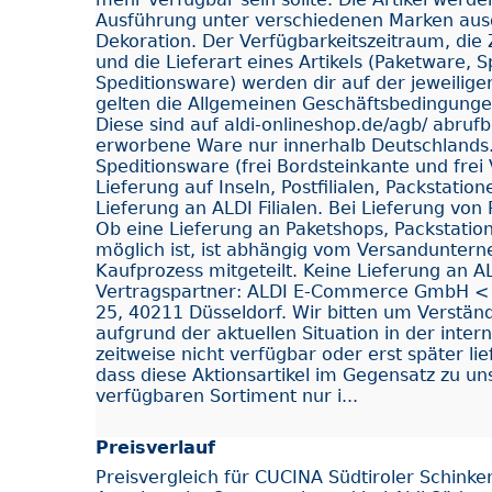
Ausführung unter verschiedenen Marken ausgel
Dekoration. Der Verfügbarkeitszeitraum, die
und die Lieferart eines Artikels (Paketware, 
Speditionsware) werden dir auf der jeweiligen 
gelten die Allgemeinen Geschäftsbedingung
Diese sind auf aldi-onlineshop.de/agb/ abrufba
erworbene Ware nur innerhalb Deutschlands.
Speditionsware (frei Bordsteinkante und frei
Lieferung auf Inseln, Postfilialen, Packstati
Lieferung an ALDI Filialen. Bei Lieferung von 
Ob eine Lieferung an Paketshops, Packstation
möglich ist, ist abhängig vom Versanduntern
Kaufprozess mitgeteilt. Keine Lieferung an ALD
Vertragspartner: ALDI E-Commerce GmbH < C
25, 40211 Düsseldorf. Wir bitten um Verständn
aufgrund der aktuellen Situation in der inter
zeitweise nicht verfügbar oder erst später lie
dass diese Aktionsartikel im Gegensatz zu u
verfügbaren Sortiment nur i...
Preisverlauf
Preisvergleich für CUCINA Südtiroler Schink