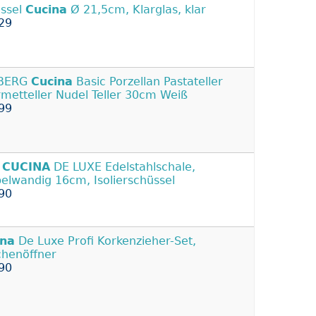
ssel
Cucina
Ø 21,5cm, Klarglas, klar
29
BERG
Cucina
Basic Porzellan Pastateller
metteller Nudel Teller 30cm Weiß
99
.
CUCINA
DE LUXE Edelstahlschale,
elwandig 16cm, Isolierschüssel
90
ina
De Luxe Profi Korkenzieher-Set,
chenöffner
90