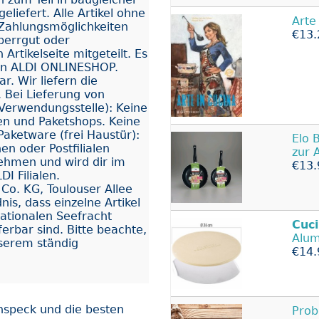
iefert. Alle Artikel ohne
Arte
 Zahlungsmöglichkeiten
€13.
Sperrgut oder
Artikelseite mitgeteilt. Es
en ALDI ONLINESHOP.
r. Wir liefern die
 Bei Lieferung von
 Verwendungsstelle): Keine
onen und Paketshops. Keine
Paketware (frei Haustür):
Elo 
en oder Postfilialen
zur 
ehmen und wird dir im
€13.
I Filialen.
o. KG, Toulouser Allee
is, dass einzelne Artikel
nationalen Seefracht
Cuc
ferbar sind. Bitte beachte,
Alum
nserem ständig
€14.
enspeck und die besten
Prob