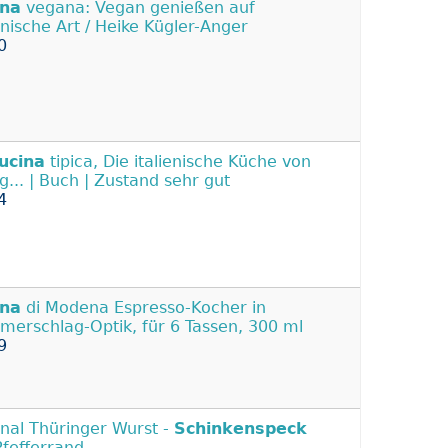
ina
vegana: Vegan genießen auf
ienische Art / Heike Kügler-Anger
0
ucina
tipica, Die italienische Küche von
g... | Buch | Zustand sehr gut
4
ina
di Modena Espresso-Kocher in
erschlag-Optik, für 6 Tassen, 300 ml
9
inal Thüringer Wurst -
Schinkenspeck
Pfefferrand