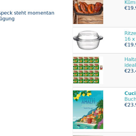
Kümm
€19.
nspeck steht momentan
fügung
Ritz
16 x
€19.
Halt
idea
€23.
Cuc
Buch
€23.