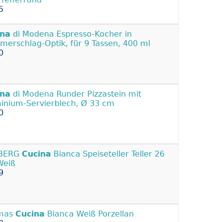
5
ina
di Modena Espresso-Kocher in
erschlag-Optik, für 9 Tassen, 400 ml
0
ina
di Modena Runder Pizzastein mit
inium-Servierblech, Ø 33 cm
0
BERG
Cucina
Bianca Speiseteller Teller 26
Weiß
9
mas
Cucina
Bianca Weiß Porzellan