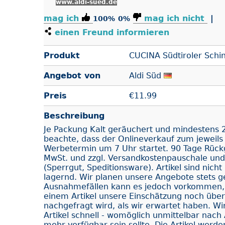
www.aldi-sued.de
mag ich
mag ich nicht
|
100%
0%
einen Freund informieren
Produkt
CUCINA Südtiroler Schi
Angebot von
Aldi Süd
Preis
€
11.99
Beschreibung
Je Packung Kalt geräuchert und mindestens 2
beachte, dass der Onlineverkauf zum jeweil
Werbetermin um 7 Uhr startet. 90 Tage Rückga
MwSt. und zzgl. Versandkostenpauschale und
(Sperrgut, Speditionsware). Artikel sind nicht i
lagernd. Wir planen unsere Angebote stets g
Ausnahmefällen kann es jedoch vorkommen, 
einem Artikel unsere Einschätzung noch übert
nachgefragt wird, als wir erwartet haben. Wir
Artikel schnell - womöglich unmittelbar nach 
mehr verfügbar sein sollte. Die Artikel werde