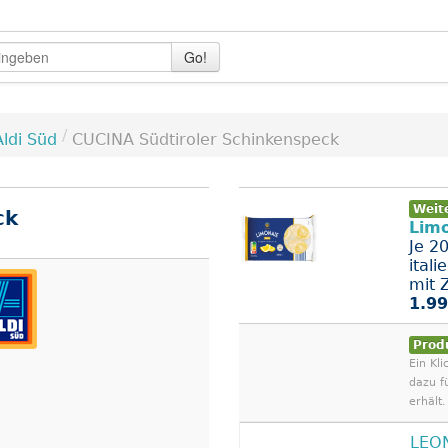
Go!
/
Aldi Süd
CUCINA Südtiroler Schinkenspeck
Weit
ck
Lim
Je 2
itali
mit Z
1.99
Prod
Ein Kli
dazu f
erhält.
LEO