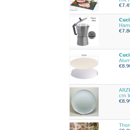
€7.4
Cuc
Hamm
€7.8
Cuc
Alum
€8.9
ARZ
cm 
€8.9
Tho