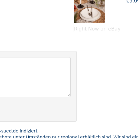
€9.0
Right Now on eBay
ued.de indiziert.
gebote unter Umständen nur regional erhältlich sind. Wir sind e