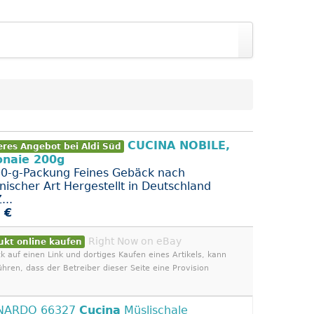
CUCINA NOBILE,
eres Angebot bei Aldi Süd
onaie 200g
00-g-Packung Feines Gebäck nach
enischer Art Hergestellt in Deutschland
...
 €
Right Now on eBay
ukt online kaufen
ck auf einen Link und dortiges Kaufen eines Artikels, kann
ühren, dass der Betreiber dieser Seite eine Provision
NARDO 66327
Cucina
Müslischale