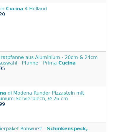
 in
Cucina
4 Holland
20
Bratpfanne aus Aluminium - 20cm & 24cm
Auswahl - Pfanne - Prima
Cucina
95
ina
di Modena Runder Pizzastein mit
inium-Servierblech, Ø 26 cm
99
ierpaket Rohwurst -
Schinkenspeck,