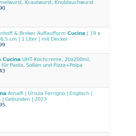
elwurst, Krautwurst, Knoblauchwurst
90
enhoff & Breker Auflaufform
Cucina
| 19 x
 6,5 cm | 1 Liter | mit Deckel
99
a
Cucina
UHT-Kochcreme, 20x200ml,
l für Pasta, Soßen und Pizza+Polpa
43
ina
Amalfi | Ursula Ferrigno | Englisch |
 | Gebunden | 2023
95