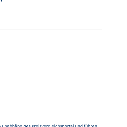
9
in unabhängiges Preisvergleichsportal und führen