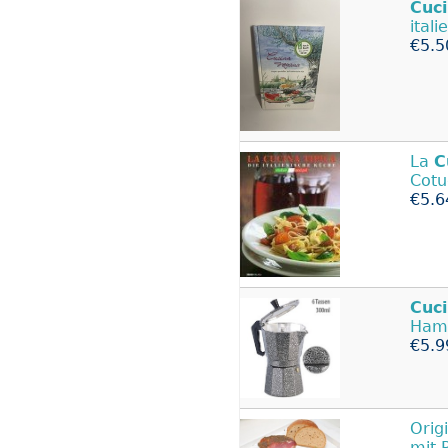
Cuc
ital
€5.5
La
C
Cotu
€5.6
Cuc
Hamm
€5.9
Orig
mit 