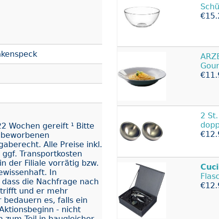
Schü
€15.
nkenspeck
ARZ
Gour
€11.
2 St
dopp
2 Wochen gereift ¹ Bitte
€12.
s beworbenen
berecht. Alle Preise inkl.
 ggf. Transportkosten
n der Filiale vorrätig bzw.
Cuc
ewissenhaft. In
Flas
dass die Nachfrage nach
€12.
rifft und er mehr
 bedauern es, falls ein
Aktionsbeginn - nicht
n zum Teil in baugleicher