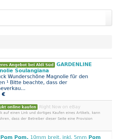
GARDENLINE
eres Angebot bei Aldi Süd
nolie Soulangiana
ück Wunderschöne Magnolie für den
en ¹ Bitte beachte, dass der
neverkau...
 €
Right Now on eBay
ukt online kaufen
ck auf einen Link und dortiges Kaufen eines Artikels, kann
ühren, dass der Betreiber dieser Seite eine Provision
i
Pom
Pom,
10mm breit, inkl. 5mm
Pom