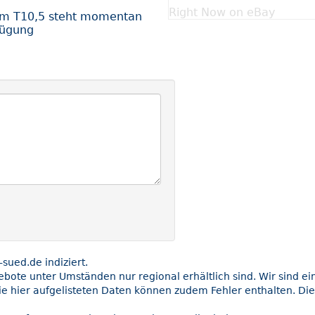
Right Now on eBay
om T10,5 steht momentan
fügung
ued.de indiziert.
gebote unter Umständen nur regional erhältlich sind. Wir sind e
ie hier aufgelisteten Daten können zudem Fehler enthalten. Die