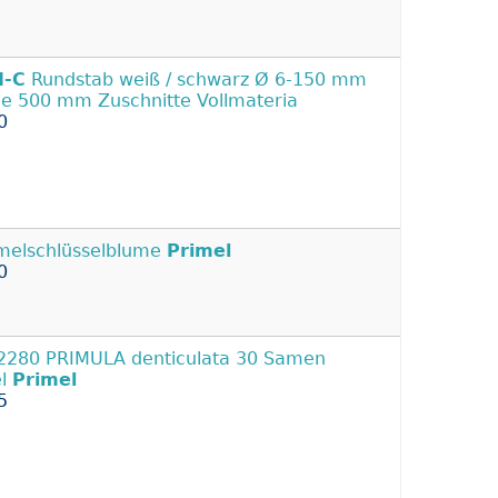
-C
Rundstab weiß / schwarz Ø 6-150 mm
e 500 mm Zuschnitte Vollmateria
0
elschlüsselblume
Primel
0
2280 PRIMULA denticulata 30 Samen
el
Primel
5