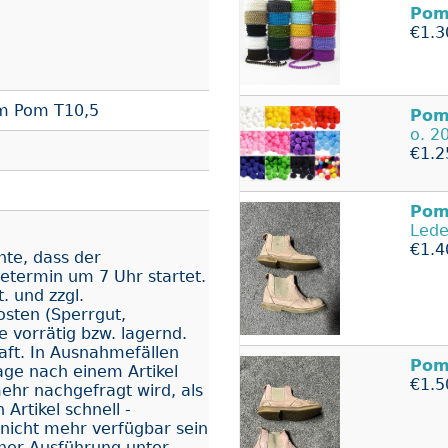
Pom
€1.3
m Pom T10,5
Pom
o. 2
€1.2
Po
Lede
€1.4
hte, dass der
termin um 7 Uhr startet.
. und zzgl.
osten (Sperrgut,
le vorrätig bzw. lagernd.
aft. In Ausnahmefällen
Po
ge nach einem Artikel
€1.5
ehr nachgefragt wird, als
 Artikel schnell -
nicht mehr verfügbar sein
icher Ausführung unter