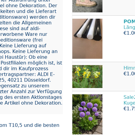
kel ohne Dekoration. Der
eiten und die Lieferart
ditionsware) werden dir
POM
 gelten die Allgemeinen
Läng
e sind auf aldi-
€1.0
e erworbene Ware nur
editionsware (frei
Keine Lieferung auf
shops. Keine Lieferung an
rei Haustür): Ob eine
stfilialen möglich ist, ist
Himm
 dir im Kaufprozess
€1.0
Vertragspartner: ALDI E-
5, 40211 Düsseldorf.
Gegensatz zu unserem
zter Anzahl zur Verfügung
Sale
g des ersten Aktionstages
Kug
e Artikel ohne Dekoration.
€1.7
om T10,5 und die besten