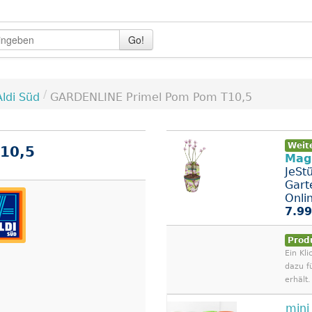
Go!
/
Aldi Süd
GARDENLINE Primel Pom Pom T10,5
Weit
10,5
Mag
JeSt
Gart
Onli
7.99
Prod
Ein Kli
dazu f
erhält.
min