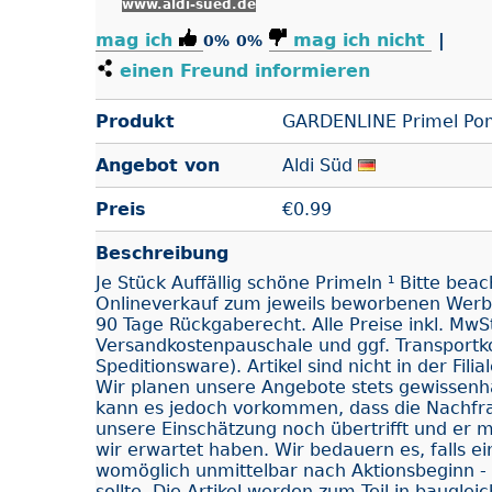
www.aldi-sued.de
mag ich
mag ich nicht
|
0%
0%
einen Freund informieren
Produkt
GARDENLINE Primel Po
Angebot von
Aldi Süd
Preis
€
0.99
Beschreibung
Je Stück Auffällig schöne Primeln ¹ Bitte beac
Onlineverkauf zum jeweils beworbenen Werbe
90 Tage Rückgaberecht. Alle Preise inkl. MwSt
Versandkostenpauschale und ggf. Transportk
Speditionsware). Artikel sind nicht in der Filia
Wir planen unsere Angebote stets gewissenh
kann es jedoch vorkommen, dass die Nachfra
unsere Einschätzung noch übertrifft und er m
wir erwartet haben. Wir bedauern es, falls ein
womöglich unmittelbar nach Aktionsbeginn - 
sollte. Die Artikel werden zum Teil in baugle