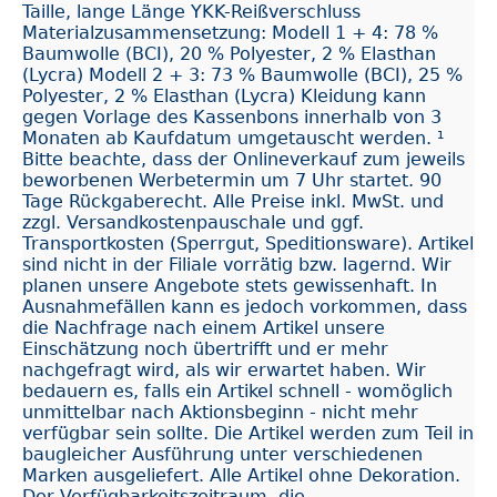
Taille, lange Länge YKK-Reißverschluss
Materialzusammensetzung: Modell 1 + 4: 78 %
Baumwolle (BCI), 20 % Polyester, 2 % Elasthan
(Lycra) Modell 2 + 3: 73 % Baumwolle (BCI), 25 %
Polyester, 2 % Elasthan (Lycra) Kleidung kann
gegen Vorlage des Kassenbons innerhalb von 3
Monaten ab Kaufdatum umgetauscht werden. ¹
Bitte beachte, dass der Onlineverkauf zum jeweils
beworbenen Werbetermin um 7 Uhr startet. 90
Tage Rückgaberecht. Alle Preise inkl. MwSt. und
zzgl. Versandkostenpauschale und ggf.
Transportkosten (Sperrgut, Speditionsware). Artikel
sind nicht in der Filiale vorrätig bzw. lagernd. Wir
planen unsere Angebote stets gewissenhaft. In
Ausnahmefällen kann es jedoch vorkommen, dass
die Nachfrage nach einem Artikel unsere
Einschätzung noch übertrifft und er mehr
nachgefragt wird, als wir erwartet haben. Wir
bedauern es, falls ein Artikel schnell - womöglich
unmittelbar nach Aktionsbeginn - nicht mehr
verfügbar sein sollte. Die Artikel werden zum Teil in
baugleicher Ausführung unter verschiedenen
Marken ausgeliefert. Alle Artikel ohne Dekoration.
Der Verfügbarkeitszeitraum, die