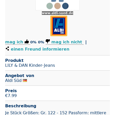
www.aldi-sued.de
mag ich
mag ich nicht
|
0%
0%
einen Freund informieren
Produkt
LILY & DAN Kinder-Jeans
Angebot von
Aldi Süd
Preis
€
7.99
Beschreibung
Je Stück Größen: Gr. 122 - 152 Passform: mittlere