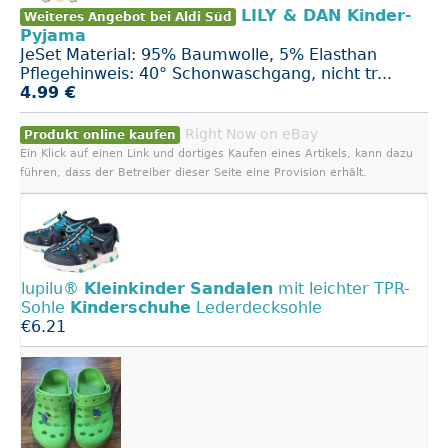
LILY & DAN Kinder-
Weiteres Angebot bei Aldi Süd
Pyjama
JeSet Material: 95% Baumwolle, 5% Elasthan
Pflegehinweis: 40° Schonwaschgang, nicht tr...
4.99 €
Right Now on eBay
Produkt online kaufen
Ein Klick auf einen Link und dortiges Kaufen eines Artikels, kann dazu
führen, dass der Betreiber dieser Seite eine Provision erhält.
lupilu®
Kleinkinder
Sandalen
mit leichter TPR-
Sohle
Kinderschuhe
Lederdecksohle
€6.21