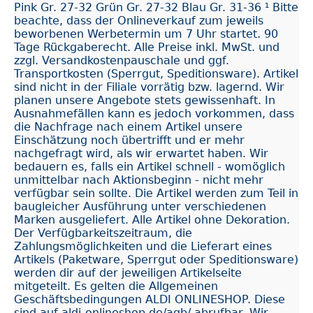
Pink Gr. 27-32 Grün Gr. 27-32 Blau Gr. 31-36 ¹ Bitte
beachte, dass der Onlineverkauf zum jeweils
beworbenen Werbetermin um 7 Uhr startet. 90
Tage Rückgaberecht. Alle Preise inkl. MwSt. und
zzgl. Versandkostenpauschale und ggf.
Transportkosten (Sperrgut, Speditionsware). Artikel
sind nicht in der Filiale vorrätig bzw. lagernd. Wir
planen unsere Angebote stets gewissenhaft. In
Ausnahmefällen kann es jedoch vorkommen, dass
die Nachfrage nach einem Artikel unsere
Einschätzung noch übertrifft und er mehr
nachgefragt wird, als wir erwartet haben. Wir
bedauern es, falls ein Artikel schnell - womöglich
unmittelbar nach Aktionsbeginn - nicht mehr
verfügbar sein sollte. Die Artikel werden zum Teil in
baugleicher Ausführung unter verschiedenen
Marken ausgeliefert. Alle Artikel ohne Dekoration.
Der Verfügbarkeitszeitraum, die
Zahlungsmöglichkeiten und die Lieferart eines
Artikels (Paketware, Sperrgut oder Speditionsware)
werden dir auf der jeweiligen Artikelseite
mitgeteilt. Es gelten die Allgemeinen
Geschäftsbedingungen ALDI ONLINESHOP. Diese
sind auf aldi-onlineshop.de/agb/ abrufbar. Wir