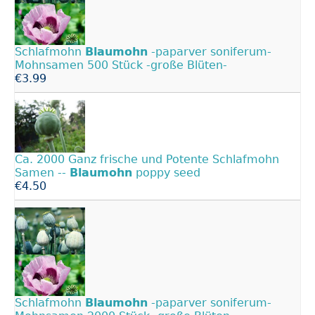
Schlafmohn
Blaumohn
-paparver soniferum-
Mohnsamen 500 Stück -große Blüten-
€3.99
Ca. 2000 Ganz frische und Potente Schlafmohn
Samen --
Blaumohn
poppy seed
€4.50
Schlafmohn
Blaumohn
-paparver soniferum-