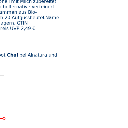
onell mit Milch zubereitet
helternative verfeinert
stammen aus Bio-
ich 20 Aufgussbeutel.Name
lagern. GTIN
reis UVP 2,49 €
bot
Chai
bei Alnatura und