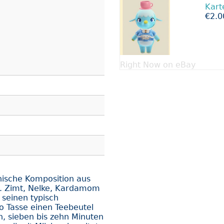
Kart
€2.0
Right Now on eBay
nische Komposition aus
. Zimt, Nelke, Kardamom
seinen typisch
o Tasse einen Teebeutel
, sieben bis zehn Minuten