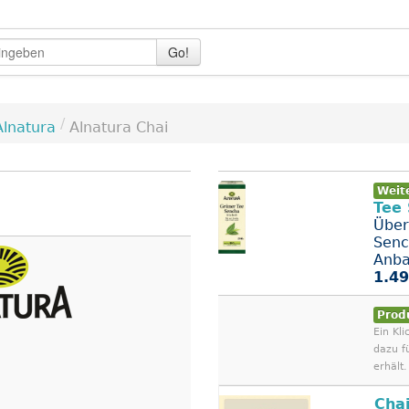
Go!
/
Alnatura
Alnatura Chai
Weit
Tee
Über
Senc
Anba
1.49
Prod
Ein Kli
dazu f
erhält.
Cha