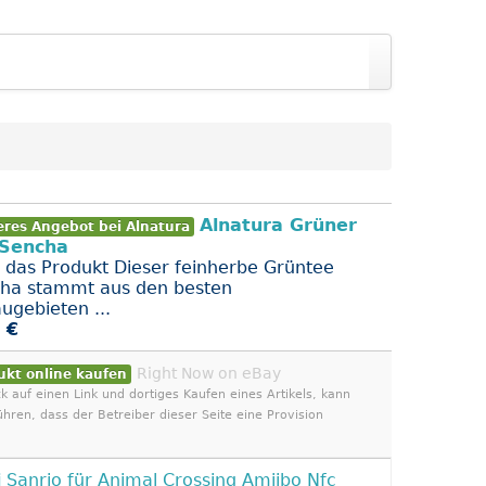
Alnatura Grüner
eres Angebot bei Alnatura
 Sencha
 das Produkt Dieser feinherbe Grüntee
ha stammt aus den besten
ugebieten ...
 €
Right Now on eBay
ukt online kaufen
ck auf einen Link und dortiges Kaufen eines Artikels, kann
ühren, dass der Betreiber dieser Seite eine Provision
i
Sanrio für Animal Crossing Amiibo Nfc