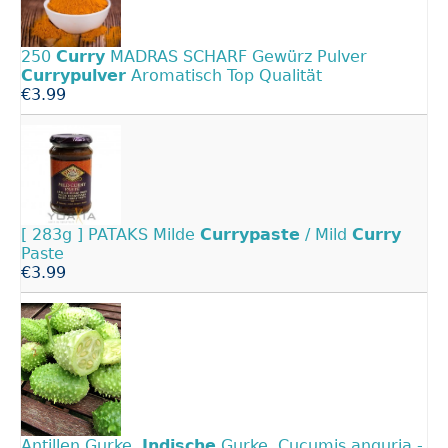
250
Curry
MADRAS SCHARF Gewürz Pulver
Currypulver
Aromatisch Top Qualität
€3.99
[ 283g ] PATAKS Milde
Currypaste
/ Mild
Curry
Paste
€3.99
Antillen Gurke,
Indische
Gurke, Cucumis anguria -