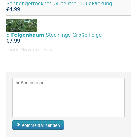
Sonnengetrocknet-Glutenfrei-500gPackung
€4.99
5
Feigenbaum
Stecklinge Große Feige
€7.99
Right Now on eBay
Kommentar senden