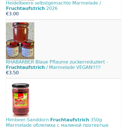
Heidelbeere selbstgemachte Marmelade /
Fruchtaufstrich
2026
€3.00
RHABARBER Blaue Pflaume zuckerreduziert -
Fruchtaufstrich
/ Marmelade VEGAN!!!!!
€3.50
Himbeer-Sanddorn
Fruchtaufstrich
350g
Marmelade облепиха с малиной протертые