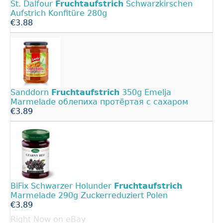
St. Dalfour
Fruchtaufstrich
Schwarzkirschen
Aufstrich Konfitüre 280g
€3.88
Sanddorn
Fruchtaufstrich
350g Emelja
Marmelade облепиха протёртая с сахаром
€3.89
BiFix Schwarzer Holunder
Fruchtaufstrich
Marmelade 290g Zuckerreduziert Polen
€3.89
Right Now on eBay