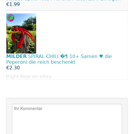
€1.99
MILDER
SPIRAL CHILI �¶️ 10+ Samen ♥️ die
Peperoni die reich beschenkt
€2.30
Right Now on eBay