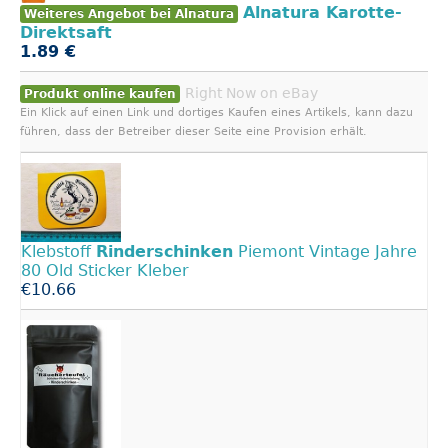
Alnatura Karotte-
Weiteres Angebot bei Alnatura
Direktsaft
1.89 €
Right Now on eBay
Produkt online kaufen
Ein Klick auf einen Link und dortiges Kaufen eines Artikels, kann dazu
führen, dass der Betreiber dieser Seite eine Provision erhält.
Klebstoff
Rinderschinken
Piemont Vintage Jahre
80 Old Sticker Kleber
€10.66