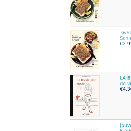
3w90
Schl
€2.9
LA
B
de v
€4.3
Jouv
Fréd