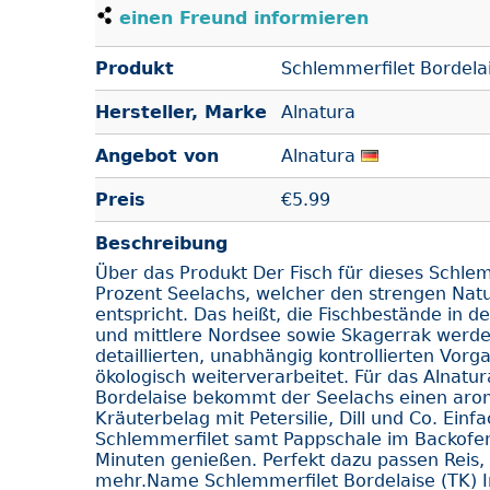
einen Freund informieren
Produkt
Schlemmerfilet Bordelai
Hersteller, Marke
Alnatura
Angebot von
Alnatura
Preis
€
5.99
Beschreibung
Über das Produkt Der Fisch für dieses Schlem
Prozent Seelachs, welcher den strengen Natur
entspricht. Das heißt, die Fischbestände in 
und mittlere Nordsee sowie Skagerrak werde
detaillierten, unabhängig kontrollierten Vor
ökologisch weiterverarbeitet. Für das Alnatu
Bordelaise bekommt der Seelachs einen arom
Kräuterbelag mit Petersilie, Dill und Co. Einf
Schlemmerfilet samt Pappschale im Backofen
Minuten genießen. Perfekt dazu passen Reis, 
mehr.Name Schlemmerfilet Bordelaise (TK) I