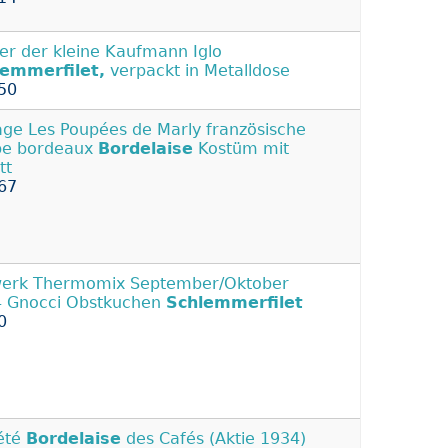
er der kleine Kaufmann Iglo
lemmerfilet,
verpackt in Metalldose
50
age Les Poupées de Marly französische
pe bordeaux
Bordelaise
Kostüm mit
tt
67
erk Thermomix September/Oktober
 Gnocci Obstkuchen
Schlemmerfilet
0
́té
Bordelaise
des Cafés (Aktie 1934)