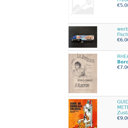
€5.0
werb
Fisc
€6.0
RHEA
Bord
€7.0
GUI
MET
Zust
€9.0