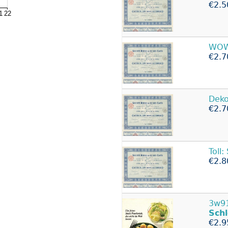
€2.5
WOW:
€2.7
Deko:
€2.7
Toll
€2.8
3w91
Sch
€2.9