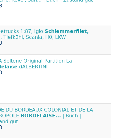
8
etrucks 1:87, Iglo
Schlemmerfilet,
h, Tiefkühl, Scania, H0, LKW
0
 Seltene Original-Partition La
elaise
dALBERTINI
0
DE DU BORDEAUX COLONIAL ET DE LA
ROPOLE
BORDELAISE...
| Buch |
and gut
0