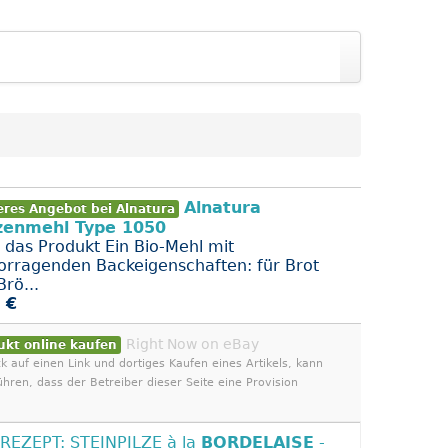
Alnatura
eres Angebot bei Alnatura
zenmehl Type 1050
 das Produkt Ein Bio-Mehl mit
orragenden Backeigenschaften: für Brot
rö...
 €
Right Now on eBay
ukt online kaufen
ck auf einen Link und dortiges Kaufen eines Artikels, kann
ühren, dass der Betreiber dieser Seite eine Provision
 REZEPT: STEINPILZE à la
BORDELAISE
-