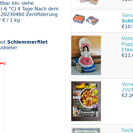
bar bis: siehe
h (-6 °C) 4 Tage Nach dem
420230460 Zertifizierung
Tann
 € / 1 kg
Sch
€10.
Vint
bot
Schlemmerfilet
Pup
nbieter
Etike
€11.
Vorw
2024
€2.2
Socie