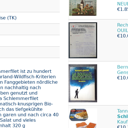
NEUE
€1.8
se (TK)
Rec
OUI
€10.
Bern
merfilet ist zu hundert
Gens
land-Wildfisch-Kriterien
€10.
den Fanggebieten nördliche
n nachhaltig nach
gaben genutzt und
ra Schlemmerfilet
atisch-knusprigen Bio-
ach das tiefgekühlte
Tann
 garen und nach circa 40
Sch
Salat und vieles
Kauf
nhalt 320 g
€10.