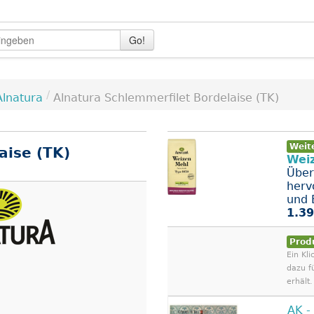
Go!
/
Alnatura
Alnatura Schlemmerfilet Bordelaise (TK)
Weit
aise (TK)
Wei
Über
herv
und B
1.39
Prod
Ein Kli
dazu f
erhält.
AK -