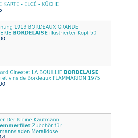
 KARTE - ELCÉ - KÜCHE
5
hnung 1913 BORDEAUX GRANDE
LERIE
BORDELAISE
illustrierter Kopf 50
00
ard Ginestet LA BOUILLIE
BORDELAISE
 et vins de Bordeaux FLAMMARION 1975
00
er Der Kleine Kaufmann
lemmerfilet
Zubehör für
mannsladen Metalldose
14