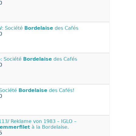
0
 Société
Bordelaise
des Cafés
0
 Société
Bordelaise
des Cafés
0
: Société
Bordelaise
des Cafés!
0
13/ Reklame von 1983 – IGLO –
lemmerfilet
à la Bordelaise.
5