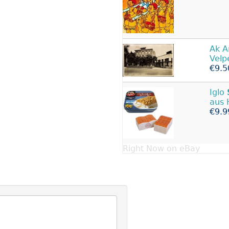
Ak A
Velp
€9.5
Iglo
aus 
€9.9
Right Now on eBay