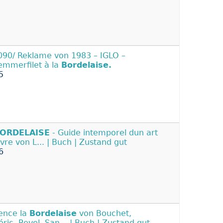
90/ Reklame von 1983 – IGLO –
emmerfilet à la
Bordelaise.
5
ORDELAISE
- Guide intemporel dun art
ivre von L... | Buch | Zustand gut
6
ence la
Bordelaise
von Bouchet,
éric, Revel, San... | Buch | Zustand gut