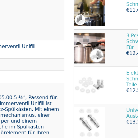
Schn
€11.
3 Pc
Schw
rventil Unifill
Für
€12.
Elek
Schn
Teile
€12.
05.00.5 ⅜″, Passend für:
merventil Unifill ist
tz-Spülkästen. Mit einem
Univ
ßmechanismus, einer
Aust
rper und einem
€13.
che im Spülkasten
hörelement für Ihren