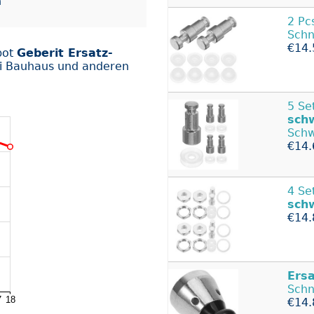
n
2 Pc
Schn
€14.
bot
Geberit Ersatz-
i Bauhaus und anderen
5 Se
sch
Schw
€14.
4 Se
sch
€14.
Ers
Schn
€14.