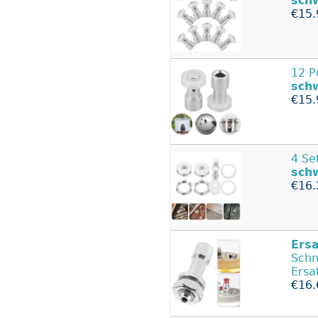
sch
€15.
12 P
sch
€15.
4 Se
sch
€16.
Ers
Schn
Ersat
€16.