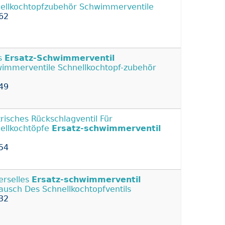
ellkochtopfzubehör Schwimmerventile
62
s
Ersatz-Schwimmerventil
immerventile Schnellkochtopf-zubehör
49
trisches Rückschlagventil Für
ellkochtöpfe
Ersatz-schwimmerventil
54
erselles
Ersatz-schwimmerventil
ausch Des Schnellkochtopfventils
32