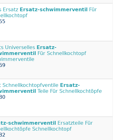
s Ersatz
Ersatz-schwimmerventil
Für
ellkochtopf
55
ts Universelles
Ersatz-
wimmerventil
Für Schnellkochtopf
immerventile
69
t Schnellkochtopfventile
Ersatz-
wimmerventil
Teile Für Schnellkochtöpfe
80
atz-schwimmerventil
Ersatzteile Für
ellkochtöpfe Schnellkochtopf
82