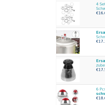
4 Se
Schw
€16.
Ers
Schn
€17.
Ers
zube
€17.
6 Pc
sch
€18.