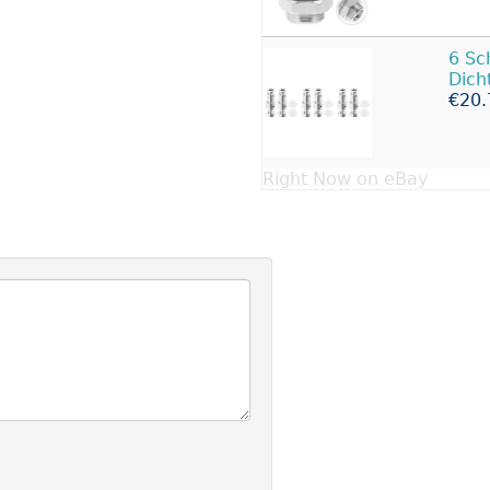
6 Sc
Dich
€20.
Right Now on eBay