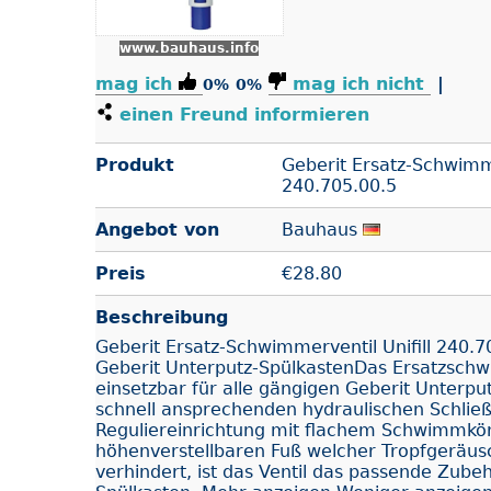
www.bauhaus.info
mag ich
mag ich nicht
|
0%
0%
einen Freund informieren
Produkt
Geberit Ersatz-Schwimme
240.705.00.5
Angebot von
Bauhaus
Preis
€
28.80
Beschreibung
Geberit Ersatz-Schwimmerventil Unifill 240.7
Geberit Unterputz-SpülkastenDas Ersatzschwim
einsetzbar für alle gängigen Geberit Unterpu
schnell ansprechenden hydraulischen Schlie
Reguliereinrichtung mit flachem Schwimmkö
höhenverstellbaren Fuß welcher Tropfgeräus
verhindert, ist das Ventil das passende Zube