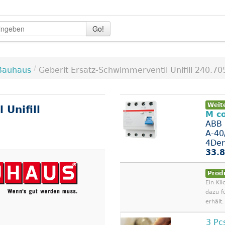
Go!
/
Bauhaus
Geberit Ersatz-Schwimmerventil Unifill 240.70
Weit
Unifill
M co
ABB 
A-40
4Der.
33.8
Prod
Ein Kli
dazu f
erhält.
3 Pc