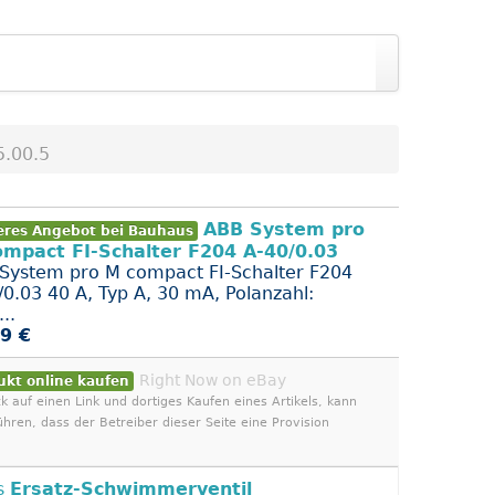
5.00.5
ABB System pro
eres Angebot bei Bauhaus
mpact FI-Schalter F204 A-40/0.03
System pro M compact FI-Schalter F204
/0.03 40 A, Typ A, 30 mA, Polanzahl:
..
9 €
Right Now on eBay
ukt online kaufen
ck auf einen Link und dortiges Kaufen eines Artikels, kann
ühren, dass der Betreiber dieser Seite eine Provision
s
Ersatz-Schwimmerventil