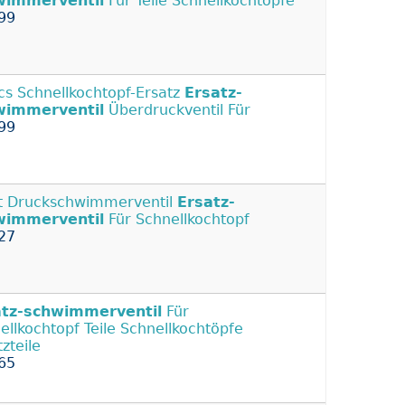
wimmerventil
Für Teile Schnellkochtöpfe
99
cs Schnellkochtopf-Ersatz
Ersatz-
wimmerventil
Überdruckventil Für
99
t Druckschwimmerventil
Ersatz-
wimmerventil
Für Schnellkochtopf
27
atz-schwimmerventil
Für
ellkochtopf Teile Schnellkochtöpfe
zteile
65