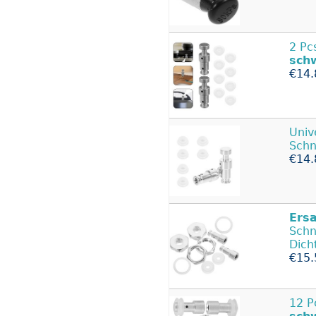
2 Pc
sch
€14.
Univ
Schn
€14.
Ers
Schn
Dich
€15.
12 P