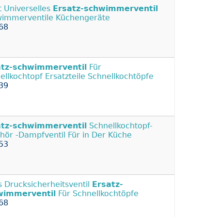
t Universelles
Ersatz-schwimmerventil
immerventile Küchengeräte
68
atz-schwimmerventil
Für
ellkochtopf Ersatzteile Schnellkochtöpfe
39
atz-schwimmerventil
Schnellkochtopf-
hör -Dampfventil Für in Der Küche
53
s Drucksicherheitsventil
Ersatz-
wimmerventil
Für Schnellkochtöpfe
68