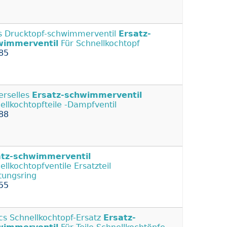
s Drucktopf-schwimmerventil
Ersatz-
wimmerventil
Für Schnellkochtopf
85
erselles
Ersatz-schwimmerventil
ellkochtopfteile -Dampfventil
88
atz-schwimmerventil
ellkochtopfventile Ersatzteil
tungsring
55
cs Schnellkochtopf-Ersatz
Ersatz-