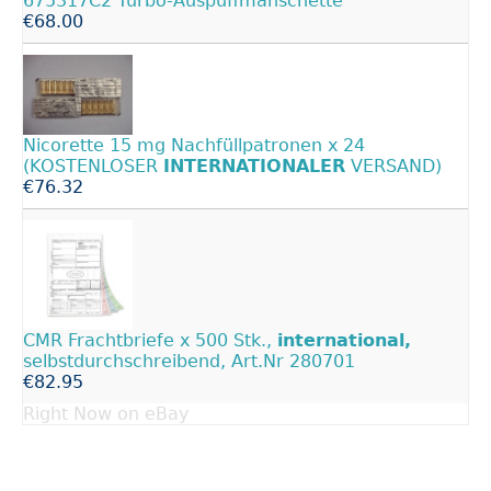
675317C2 Turbo-Auspuffmanschette
€68.00
Nicorette 15 mg Nachfüllpatronen x 24
(KOSTENLOSER
INTERNATIONALER
VERSAND)
€76.32
CMR Frachtbriefe x 500 Stk.,
international,
selbstdurchschreibend, Art.Nr 280701
€82.95
Right Now on eBay