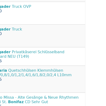
gader
Truck OVP
0
gader
Truck
0
gader
Privatkäserei Schlüsselband
ard NEU (T149)
6
aria
Quetschhülsen Klemmhülsen
/0,8/1,0/1,2/1,4/1,6/1,8/2,0/2,4 L10mm
5
o Missa - Alte Gesänge & Neue Rhythmen
i St.
Bonifaz
CD Sehr Gut