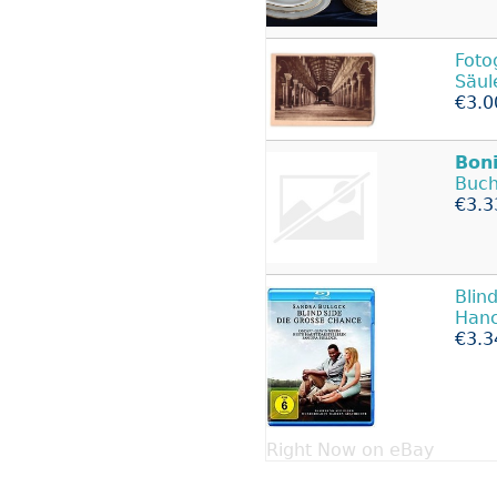
Foto
Säul
€3.0
Boni
Buch
€3.3
Blin
Hanc
€3.3
Right Now on eBay