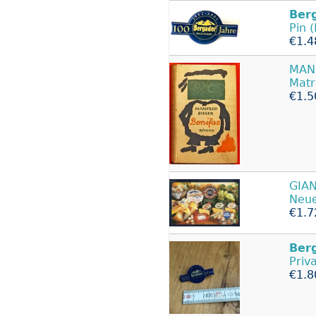
Ber
Pin 
€1.4
MAN
Matr
€1.5
GIA
Neue
€1.7
Ber
Priv
€1.8