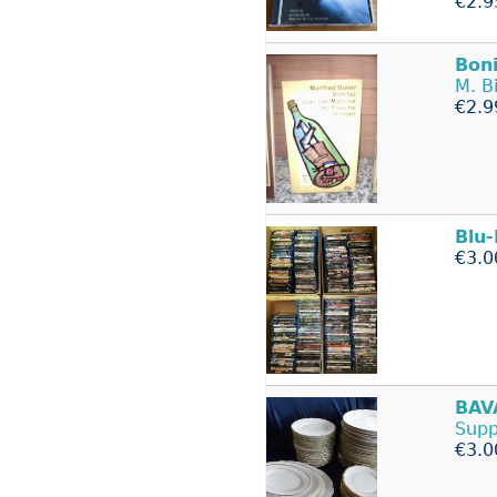
€2.9
Boni
M. B
€2.9
Blu
€3.0
BAV
Supp
€3.0