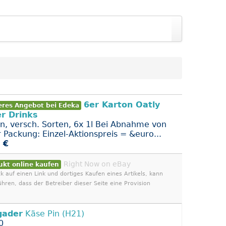
6er Karton Oatly
eres Angebot bei Edeka
r Drinks
n, versch. Sorten, 6x 1l Bei Abnahme von
r Packung: Einzel-Aktionspreis = &euro...
 €
Right Now on eBay
ukt online kaufen
ck auf einen Link und dortiges Kaufen eines Artikels, kann
ühren, dass der Betreiber dieser Seite eine Provision
gader
Käse Pin (H21)
0