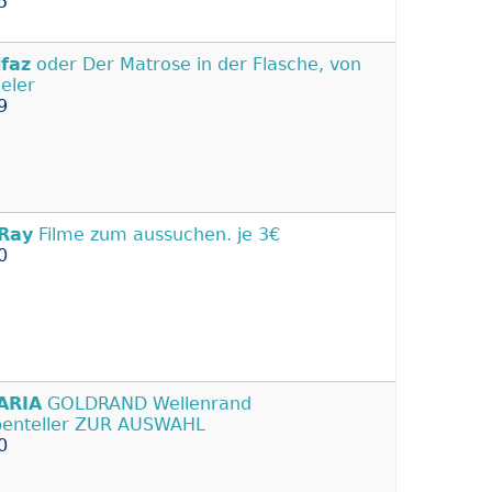
5
faz
oder Der Matrose in der Flasche, von
ieler
9
-Ray
Filme zum aussuchen. je 3€
0
ARIA
GOLDRAND Wellenrand
enteller ZUR AUSWAHL
0