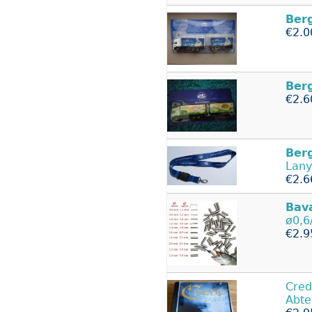
Ber
€2.0
Ber
€2.6
Ber
Lany
€2.6
Bav
ø0,6
€2.9
Cred
Abte