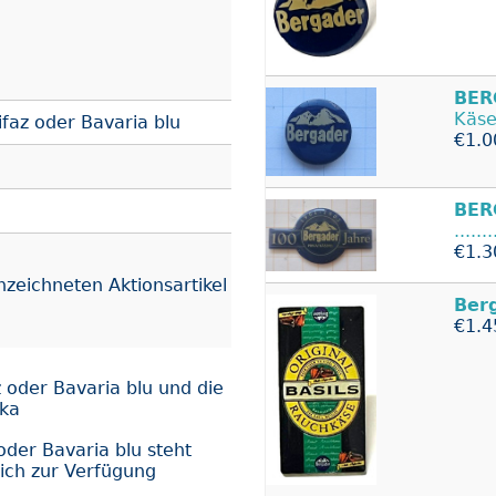
BER
Käse
faz oder Bavaria blu
€1.0
BER
......
€1.3
nzeichneten Aktionsartikel
Ber
€1.4
 oder Bavaria blu und die
eka
der Bavaria blu steht
ich zur Verfügung