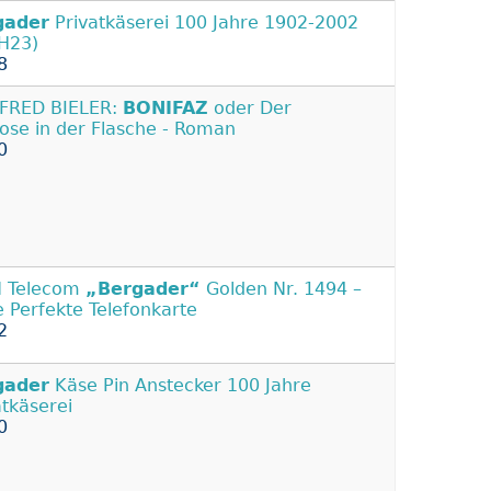
gader
Privatkäserei 100 Jahre 1902-2002
(H23)
8
FRED BIELER:
BONIFAZ
oder Der
ose in der Flasche - Roman
0
N Telecom
„Bergader“
Golden Nr. 1494 –
 Perfekte Telefonkarte
2
gader
Käse Pin Anstecker 100 Jahre
atkäserei
0