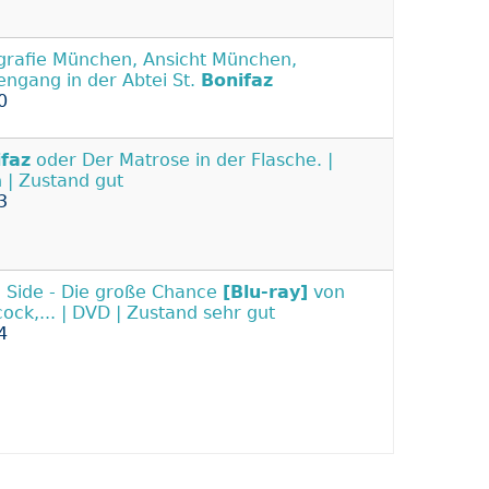
grafie München, Ansicht München,
engang in der Abtei St.
Bonifaz
0
faz
oder Der Matrose in der Flasche. |
 | Zustand gut
3
d Side - Die große Chance
[Blu-ray]
von
ock,... | DVD | Zustand sehr gut
4