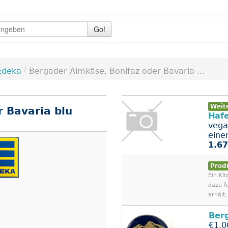
Go!
/
Edeka
Bergader Almkäse, Bonifaz oder Bavaria ...
Weit
 Bavaria blu
Hafe
vega
eine
1.67
Prod
Ein Kli
dazu f
erhält.
Ber
€1.0