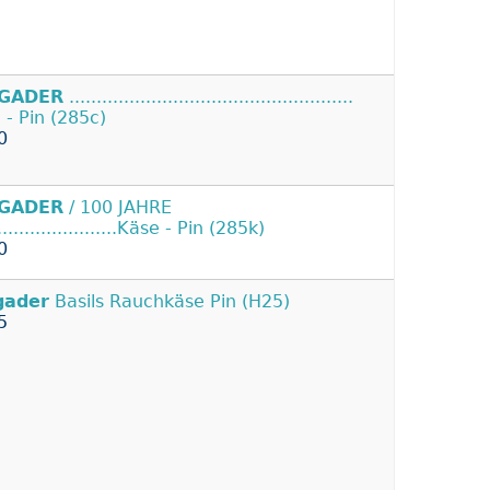
GADER
....................................................
 - Pin (285c)
0
GADER
/ 100 JAHRE
.......................Käse - Pin (285k)
0
gader
Basils Rauchkäse Pin (H25)
5