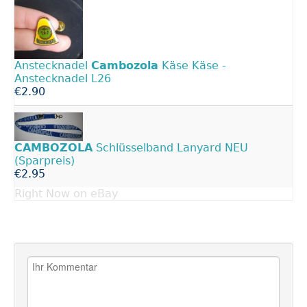
Anstecknadel
Cambozola
Käse Käse -
Anstecknadel L26
€2.90
CAMBOZOLA
Schlüsselband Lanyard NEU
(Sparpreis)
€2.95
Right Now on eBay