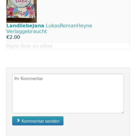
LandliebeJana
LukasRomanHeyne
Verlaggebraucht
€2.00
Right Now on eBay
Kommentar senden