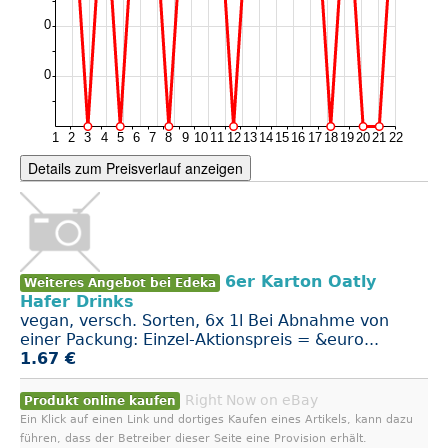
Details zum Preisverlauf anzeigen
6er Karton Oatly
Weiteres Angebot bei Edeka
Hafer Drinks
vegan, versch. Sorten, 6x 1l Bei Abnahme von
einer Packung: Einzel-Aktionspreis = &euro...
1.67 €
Right Now on eBay
Produkt online kaufen
Ein Klick auf einen Link und dortiges Kaufen eines Artikels, kann dazu
führen, dass der Betreiber dieser Seite eine Provision erhält.