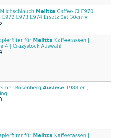
Milchschlauch
Melitta
Caffeo CI E970
 E972 E973 E974 Ersatz Set 30cm★
5
apierfilter für
Melitta
Kaffeetassen |
e 4 | Crazystock Auswahl
4
eimer Rosenberg
Auslese
1988 er ,
ling
0
apierfilter für
Melitta
Kaffeetassen |