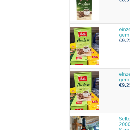
einz
gema
€9.2
einz
gema
€9.2
Selt
2000
Sam