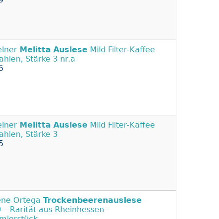
elner
Melitta
Auslese
Mild Filter-Kaffee
hlen, Stärke 3 nr.a
5
elner
Melitta
Auslese
Mild Filter-Kaffee
hlen, Stärke 3
5
ene Ortega
Trockenbeerenauslese
 – Rarität aus Rheinhessen–
mlerstück