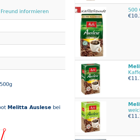
500
Freund informieren
€10.
Meli
Kaff
€11.
 500g
Meli
bot
Melitta Auslese
bei
weic
€11.