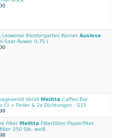
00
 Leiwener Klostergarten Kerner
Auslese
l-Saar-Ruwer 0,75 l
00
nageventil Ventil
Melitta
Caffeo Bar
ro CI + Feder & 2x Dichtungen - S15
99
ee Filter
Melitta
Filtertüten Papierfilter
filter 250 Stk. weiß
98