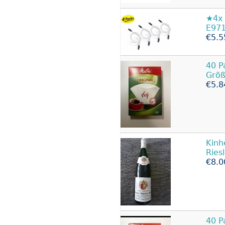
★4x 
E971
€5.5
40 P
Größ
€5.8
Kinh
Ries
€8.0
40 P