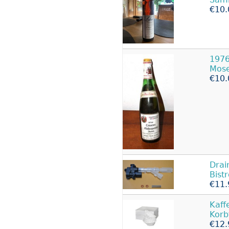
€10.
1976
Mose
€10.
Drai
Bist
€11.
Kaff
Korb
€12.