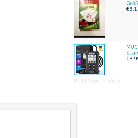
Größ
€8.1
MUCA
Sca
€8.9
Right Now on eBay