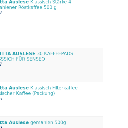
tta
Auslese
Klassisch Stärke 4
hlener Röstkaffee 500 g
2
ITTA
AUSLESE
30 KAFFEEPADS
SSSICH FÜR SENSEO
7
tta
Auslese
Klassisch Filterkaffee –
sischer Kaffee (Packung)
5
tta
Auslese
gemahlen 500g
9