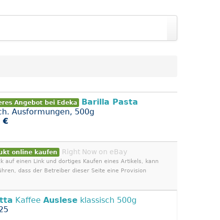
Barilla Pasta
eres Angebot bei Edeka
ch. Ausformungen, 500g
 €
Right Now on eBay
ukt online kaufen
ck auf einen Link und dortiges Kaufen eines Artikels, kann
ühren, dass der Betreiber dieser Seite eine Provision
tta
Kaffee
Auslese
klassisch 500g
25