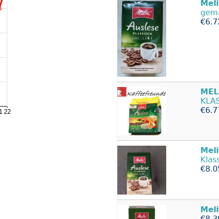
Meli
gema
€6.7
MEL
KLA
€6.7
Meli
Klas
€8.0
Meli
€8.3