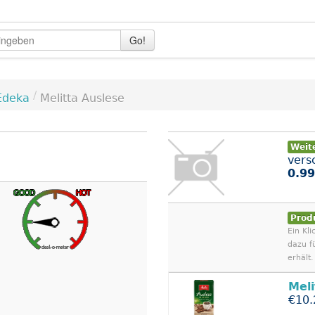
Go!
/
Edeka
Melitta Auslese
Weit
vers
0.99
Prod
Ein Kli
dazu f
erhält.
Meli
€10.