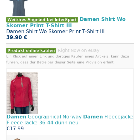
Damen Shirt Wo
Weiteres Angebot bei InterSport
Skomer Print T-Shirt III
Damen Shirt Wo Skomer Print T-Shirt III
39.90 €
Right Now on eBay
Produkt online kaufen
Ein Klick auf einen Link und dortiges Kaufen eines Artikels, kann dazu
führen, dass der Betreiber dieser Seite eine Provision erhält.
Damen
Geographical Norway
Damen
Fleecejacke
Fleece Jacke 36-44 dünn neu
€17.99