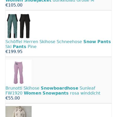
Women
Snowjacket
dunkelblau Größe M
€105.00
Schöffel Herren Skihose Schneehose
Snow
Pants
Ski
Pants
Pine
€199.95
Brunotti Skihose
Snowboardhose
Sunleaf
FW1920
Women
Snowpants
rosa winddicht
€55.00