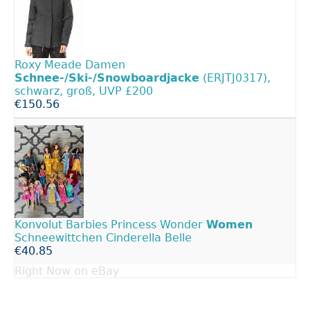
Roxy Meade Damen
Schnee-/Ski-/Snowboardjacke
(ERJTJ0317),
schwarz, groß, UVP £200
€150.56
Konvolut Barbies Princess Wonder
Women
Schneewittchen Cinderella Belle
€40.85
Right Now on eBay