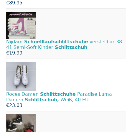
€89.95
Nijdam
Schnelllaufschlittschuhe
verstellbar 38–
41 Semi-Soft Kinder
Schlittschuh
€19.99
Roces Damen
Schlittschuhe
Paradise Lama
Damen
Schlittschuh,
Weiß, 40 EU
€23.03