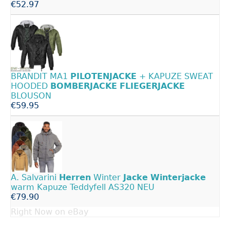
€52.97
BRANDIT MA1
PILOTENJACKE
+ KAPUZE SWEAT
HOODED
BOMBERJACKE
FLIEGERJACKE
BLOUSON
€59.95
A. Salvarini
Herren
Winter
Jacke
Winterjacke
warm Kapuze Teddyfell AS320 NEU
€79.90
Right Now on eBay