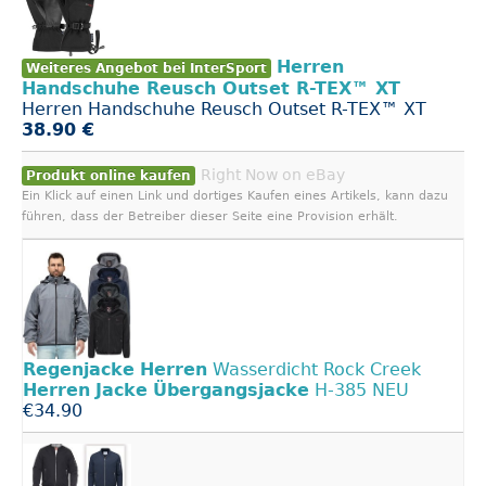
Herren
Weiteres Angebot bei InterSport
Handschuhe Reusch Outset R-TEX™ XT
Herren Handschuhe Reusch Outset R-TEX™ XT
38.90 €
Right Now on eBay
Produkt online kaufen
Ein Klick auf einen Link und dortiges Kaufen eines Artikels, kann dazu
führen, dass der Betreiber dieser Seite eine Provision erhält.
Regenjacke
Herren
Wasserdicht Rock Creek
Herren
Jacke
Übergangsjacke
H-385 NEU
€34.90