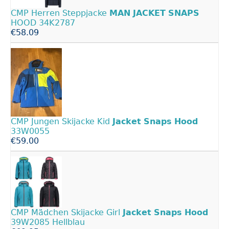
CMP Herren Steppjacke
MAN
JACKET
SNAPS
HOOD 34K2787
€58.09
CMP Jungen Skijacke Kid
Jacket
Snaps
Hood
33W0055
€59.00
CMP Mädchen Skijacke Girl
Jacket
Snaps
Hood
39W2085 Hellblau