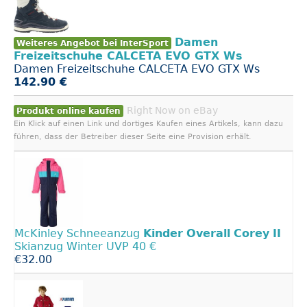
Damen
Weiteres Angebot bei InterSport
Freizeitschuhe CALCETA EVO GTX Ws
Damen Freizeitschuhe CALCETA EVO GTX Ws
142.90 €
Right Now on eBay
Produkt online kaufen
Ein Klick auf einen Link und dortiges Kaufen eines Artikels, kann dazu
führen, dass der Betreiber dieser Seite eine Provision erhält.
McKinley Schneeanzug
Kinder
Overall
Corey
II
Skianzug Winter UVP 40 €
€32.00