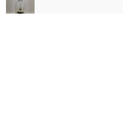
Absolut
Vodka Exposure 1 l geöffnet Travelers
Exclusive 2013
€15.00
Absolut
Vodka 1L Country of Sweden
Sammlerflasche blauer Glasstreifen
€15.03
Häftling: Ein
Absolut
Süchtig Machender
Psychothriller Voller Twists