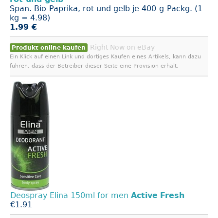
Span. Bio-Paprika, rot und gelb je 400-g-Packg. (1
kg = 4.98)
1.99 €
Right Now on eBay
Produkt online kaufen
Ein Klick auf einen Link und dortiges Kaufen eines Artikels, kann dazu
führen, dass der Betreiber dieser Seite eine Provision erhält.
Deospray Elina 150ml for men
Active
Fresh
€1.91