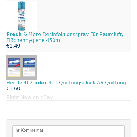
Fresh
& More Desinfektionsspray Für Raumluft,
Flächenhygiene 450ml
€1.49
Herlitz 402
oder
401 Quittungsblock A6 Quittung
€1.60
Right Now on eBay