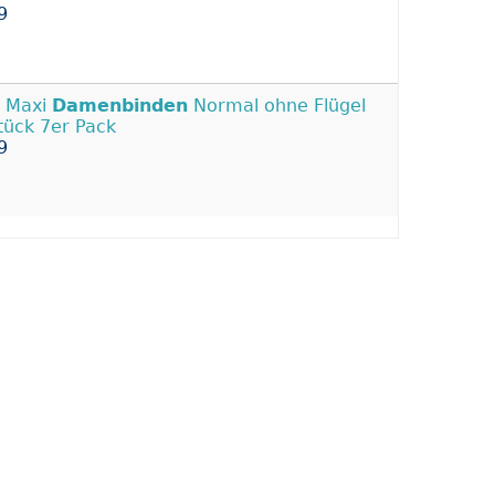
9
a Maxi
Damenbinden
Normal ohne Flügel
tück 7er Pack
9