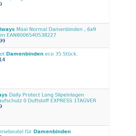
9
lways
Maxi Normal Damenbinden , 6x9
den EAN8006540538227
99
cot
Damenbinden
eco 35 Stück.
14
ays
Daily Protect Long Slipeinlagen
aufschutz 0 Duftstoff EXPRESS 1TAGVER
9
enebeutel für
Damenbinden