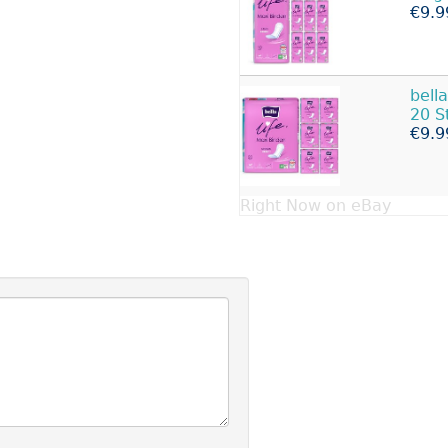
€9.9
bell
20 S
€9.9
Right Now on eBay