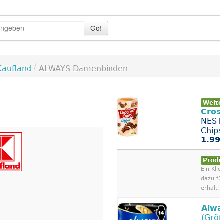
Go!
/
Kaufland
ALWAYS Damenbinden
Weit
Cros
NEST
Chip
1.99
Prod
Ein Kli
dazu f
erhält.
Alw
(Grö