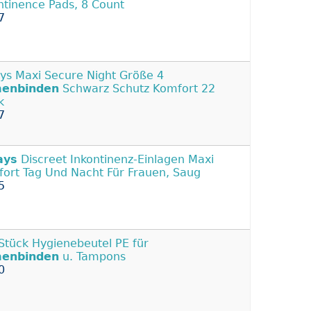
ntinence Pads, 8 Count
7
ys Maxi Secure Night Größe 4
enbinden
Schwarz Schutz Komfort 22
k
7
ays
Discreet Inkontinenz-Einlagen Maxi
ort Tag Und Nacht Für Frauen, Saug
5
Stück Hygienebeutel PE für
enbinden
u. Tampons
0