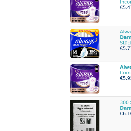
Inco
€5.4
Alwa
Dam
Stüc
€5.7
Alw
Comf
€5.9
300 
Dam
€6.1