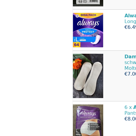
Alw
Long
€6.4
Dam
schw
Molt
€7.0
6 x
Pant
€8.0