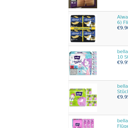
Alw
6) F
€9.9
bell
10 S
€9.9
bell
Stüc
€9.9
bella
Flüg