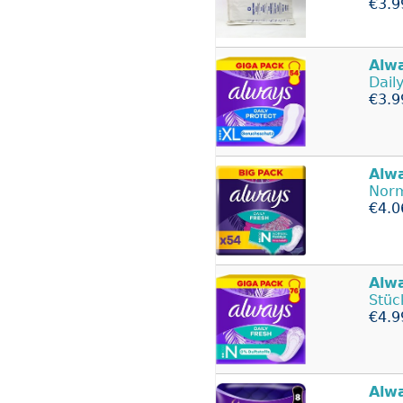
€3.9
Alw
Dail
€3.9
Alw
Norm
€4.0
Alw
Stüc
€4.9
Alw