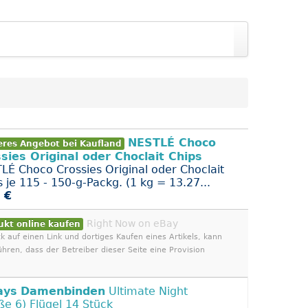
NESTLÉ Choco
eres Angebot bei Kaufland
sies Original oder Choclait Chips
LÉ Choco Crossies Original oder Choclait
s je 115 - 150-g-Packg. (1 kg = 13.27...
 €
Right Now on eBay
ukt online kaufen
ck auf einen Link und dortiges Kaufen eines Artikels, kann
ühren, dass der Betreiber dieser Seite eine Provision
ays
Damenbinden
Ultimate Night
ße 6) Flügel 14 Stück