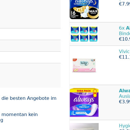
€7.9
6x
A
Bin
€10.
Vivi
€11.
Alw
Ausl
 die besten Angebote im
€3.9
t momentan kein
ng
Hygi