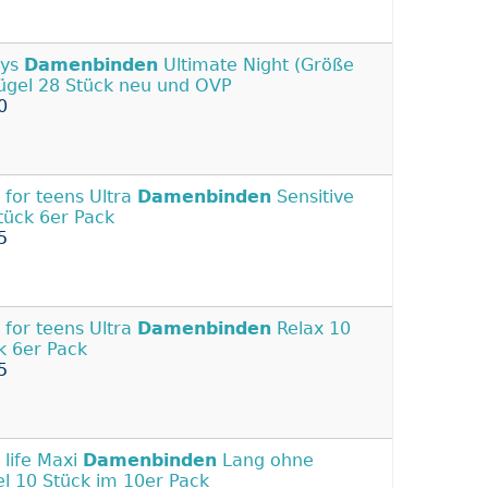
ays
Damenbinden
Ultimate Night (Größe
lügel 28 Stück neu und OVP
0
a for teens Ultra
Damenbinden
Sensitive
tück 6er Pack
5
a for teens Ultra
Damenbinden
Relax 10
k 6er Pack
5
 life Maxi
Damenbinden
Lang ohne
el 10 Stück im 10er Pack