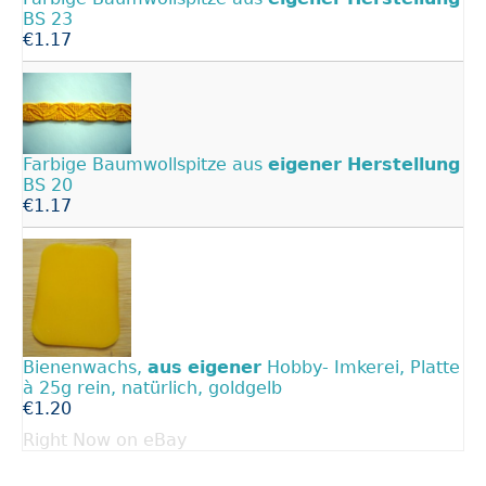
BS 23
€1.17
Farbige Baumwollspitze aus
eigener
Herstellung
BS 20
€1.17
Bienenwachs,
aus
eigener
Hobby- Imkerei, Platte
à 25g rein, natürlich, goldgelb
€1.20
Right Now on eBay