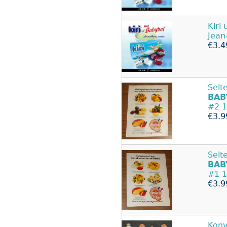
Kiri
Jean
€3.4
Selt
BAB
#2 
€3.9
Selt
BAB
#1 
€3.9
Konv