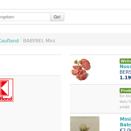
Go!
/
Kaufland
BABYBEL Mini
Weit
Nus
BERS
1.19
Prod
Ein Kli
dazu f
erhält.
Mini
Bab
€2.0