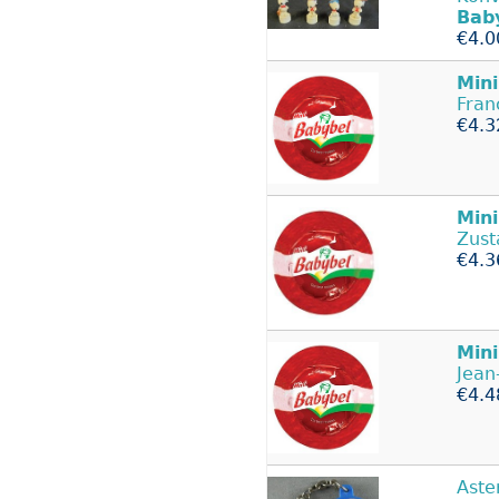
Bab
€4.0
Mini
Fran
€4.3
Mini
Zust
€4.3
Mini
Jean
€4.4
Aste