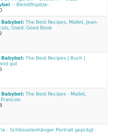
ybel
-- Bleistiftspitze -
0
Babybel:
The Best Recipes, Mallet, Jean-
cois, Used; Good Book
2
Babybel:
The Best Recipes | Buch |
and gut
6
Babybel:
The Best Recipes - Mallet,
-Francois
8
rix - Schlüsselanhänger Portrait geprägt -