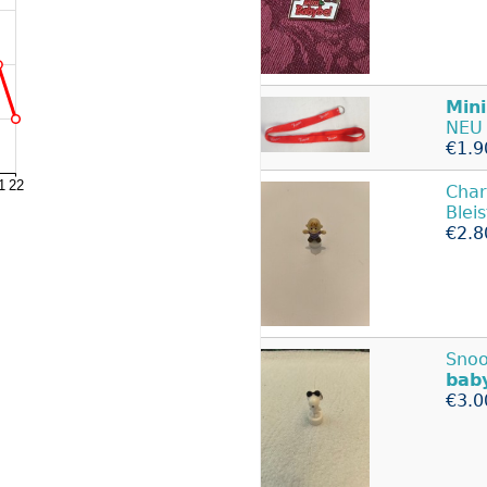
Mini
NEU
€1.9
Char
Bleis
€2.8
Snoo
bab
€3.0