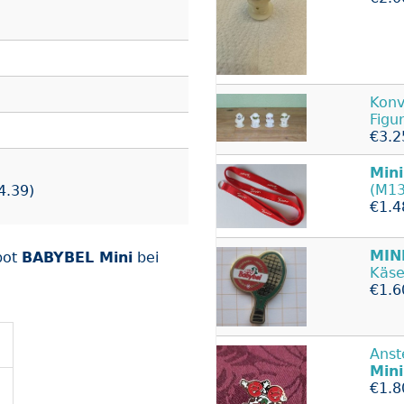
Konv
Figu
€3.2
Mini
(M13
4.39)
€1.4
MIN
bot
BABYBEL Mini
bei
Käse
€1.6
Anst
Mini
€1.8