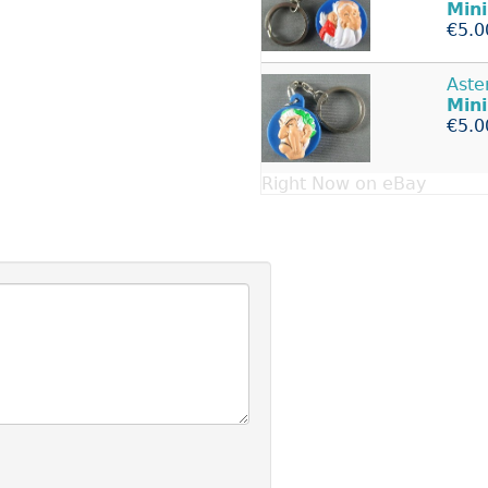
Mini
€5.0
Aste
Mini
€5.0
Right Now on eBay