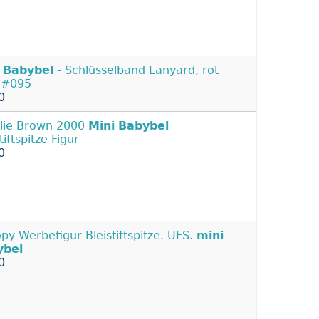
Babybel
- Schlüsselband Lanyard, rot
 #095
0
lie Brown 2000
Mini
Babybel
tiftspitze Figur
0
py Werbefigur Bleistiftspitze. UFS.
mini
ybel
0