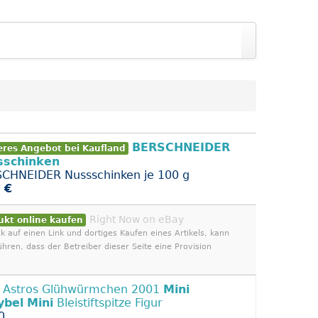
BERSCHNEIDER
eres Angebot bei Kaufland
sschinken
CHNEIDER Nussschinken je 100 g
 €
Right Now on eBay
ukt online kaufen
ck auf einen Link und dortiges Kaufen eines Artikels, kann
ühren, dass der Betreiber dieser Seite eine Provision
Astros Glühwürmchen 2001
Mini
ybel
Mini
Bleistiftspitze Figur
0