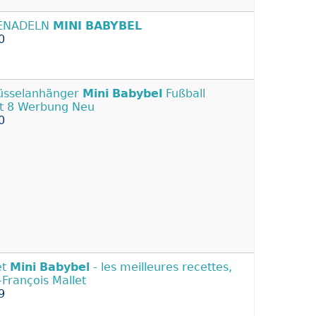
ENADELN
MINI
BABYBEL
0
üsselanhänger
Mini
Babybel
Fußball
ot 8 Werbung Neu
0
et
Mini
Babybel
- les meilleures recettes,
-François Mallet
9