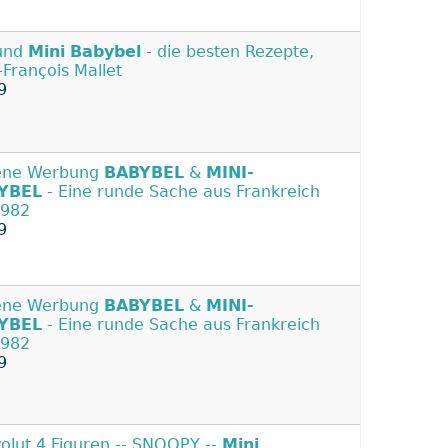
 und
Mini
Babybel
- die besten Rezepte,
-François Mallet
9
ene Werbung
BABYBEL
&
MINI-
YBEL
- Eine runde Sache aus Frankreich
1982
9
ene Werbung
BABYBEL
&
MINI-
YBEL
- Eine runde Sache aus Frankreich
1982
9
olut 4 Figuren -- SNOOPY --
Mini