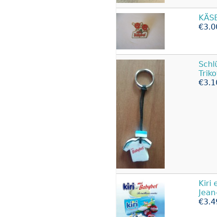
KÄS
€3.0
Schl
Trik
€3.1
Kiri 
Jean
€3.4