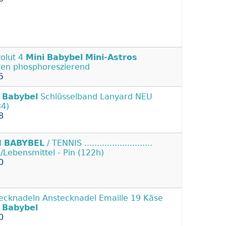
olut 4
Mini
Babybel
Mini-Astros
ren phosphoreszierend
5
Babybel
Schlüsselband Lanyard NEU
4)
8
I
BABYBEL
/ TENNIS ...........................
/Lebensmittel - Pin (122h)
0
ecknadeln Anstecknadel Emaille 19 Käse
Babybel
0