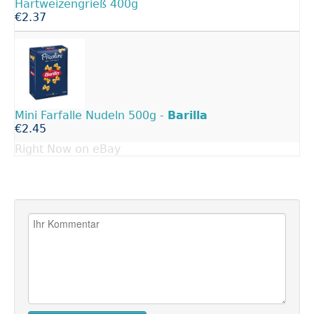
Hartweizengrieß 400g
€2.37
Mini Farfalle Nudeln 500g -
Barilla
€2.45
Right Now on eBay