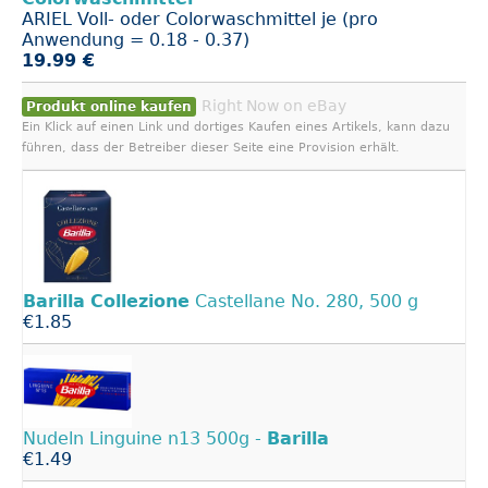
ARIEL Voll- oder Colorwaschmittel je (pro
Anwendung = 0.18 - 0.37)
19.99 €
Right Now on eBay
Produkt online kaufen
Ein Klick auf einen Link und dortiges Kaufen eines Artikels, kann dazu
führen, dass der Betreiber dieser Seite eine Provision erhält.
Barilla
Collezione
Castellane No. 280, 500 g
€1.85
Nudeln Linguine n13 500g -
Barilla
€1.49