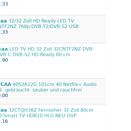
.33
caa
32/32 Zoll HD Ready LED TV
NTF2NZ 768p DVB-T2/DVB-S2 USB
.33
caa
LED TV HD 32 Zoll 32CNTF2NZ DVB-
VB-C DVB-S2 HD Ready 80 cm
.90
CAA
40S2A12G 101cm 40 Netflix+ Audio
 -gebraucht- sauber und rauchfrei
.00
caa
32CTQH38Z Fernseher 32 Zoll 80cm
D Smart TV HDR10 HLG NEU OVP
.16