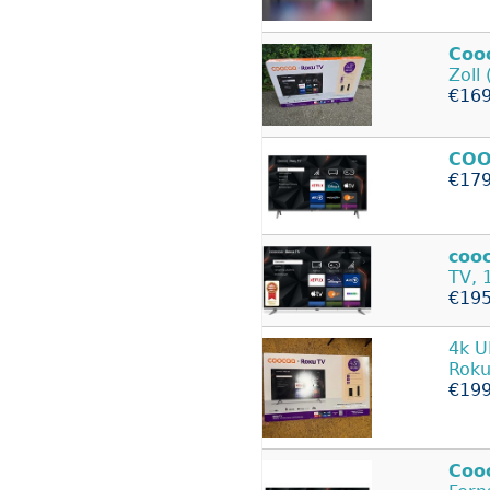
Coo
Zoll
€169
COO
€179
coo
TV, 
€195
4k U
Roku
€199
Coo