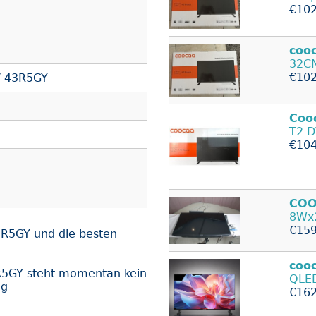
€102
coo
32C
€102
 43R5GY
Coo
T2 D
€104
COO
8Wx2
€159
R5GY und die besten
coo
5GY steht momentan kein
QLE
ng
€162