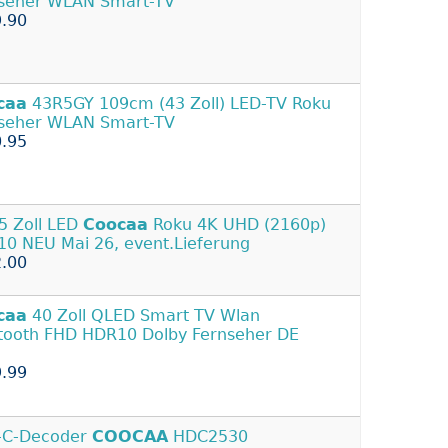
seher WLAN Smart-TV
.90
caa
43R5GY 109cm (43 Zoll) LED-TV Roku
seher WLAN Smart-TV
.95
5 Zoll LED
Coocaa
Roku 4K UHD (2160p)
0 NEU Mai 26, event.Lieferung
.00
caa
40 Zoll QLED Smart TV Wlan
tooth FHD HDR10 Dolby Fernseher DE
.99
-C-Decoder
COOCAA
HDC2530