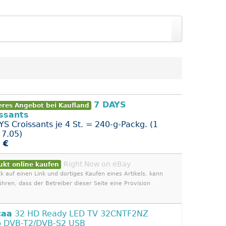
7 DAYS
eres Angebot bei Kaufland
ssants
YS Croissants je 4 St. = 240-g-Packg. (1
 7.05)
 €
Right Now on eBay
ukt online kaufen
ck auf einen Link und dortiges Kaufen eines Artikels, kann
ühren, dass der Betreiber dieser Seite eine Provision
caa
32 HD Ready LED TV 32CNTF2NZ
 DVB-T2/DVB-S2 USB