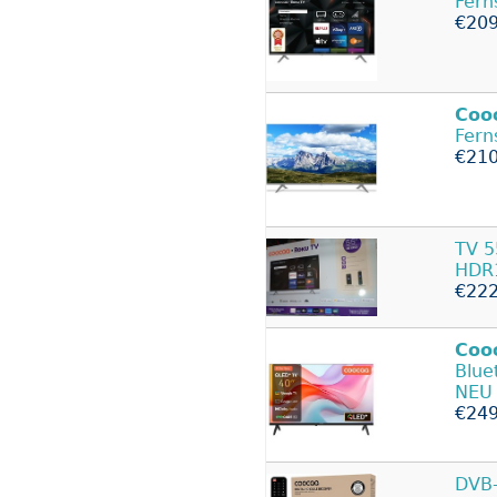
Fern
€209
Coo
Fern
€210
TV 5
HDR1
€222
Coo
Blue
NEU
€249
DVB