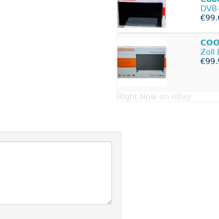
DVB-
€99.
COO
Zoll
€99.
Right Now on eBay