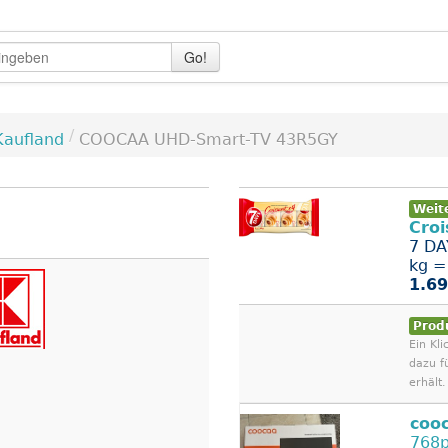
Go!
/
Kaufland
COOCAA UHD-Smart-TV 43R5GY
Weit
Croi
7 DA
kg =
1.69
Prod
Ein Kli
dazu f
erhält.
coo
768p