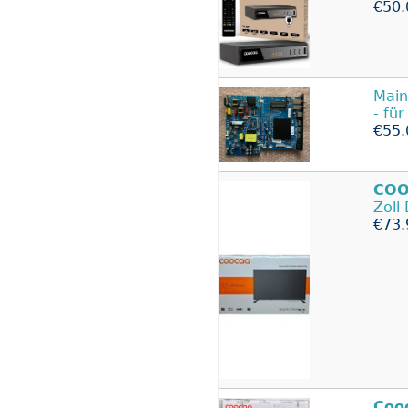
€50.
Main
- fü
€55.
COO
Zoll
€73.
Coo