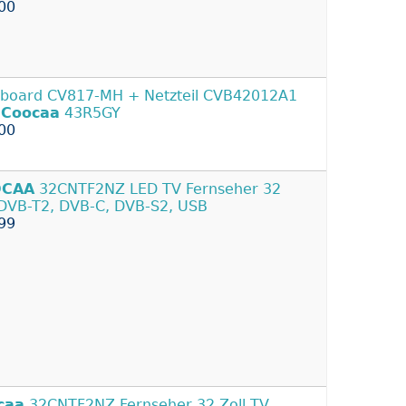
00
board CV817-MH + Netzteil CVB42012A1
r
Coocaa
43R5GY
00
CAA
32CNTF2NZ LED TV Fernseher 32
 DVB-T2, DVB-C, DVB-S2, USB
99
caa
32CNTF2NZ Fernseher 32 Zoll TV