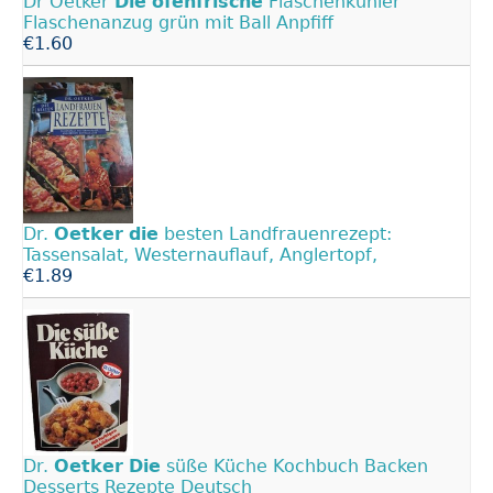
Dr Oetker
Die
ofenfrische
Flaschenkühler
Flaschenanzug grün mit Ball Anpfiff
€1.60
Dr.
Oetker
die
besten Landfrauenrezept:
Tassensalat, Westernauflauf, Anglertopf,
€1.89
Dr.
Oetker
Die
süße Küche Kochbuch Backen
Desserts Rezepte Deutsch