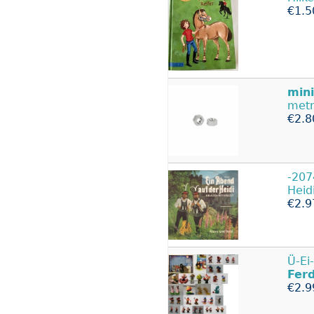
€1.5
mini
metr
€2.8
-207
Heid
€2.9
Ü-Ei
Ferd
€2.9