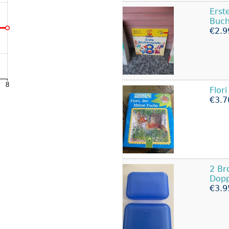
Erst
Buch
€2.9
Flori
€3.7
2 Br
Dopp
€3.9