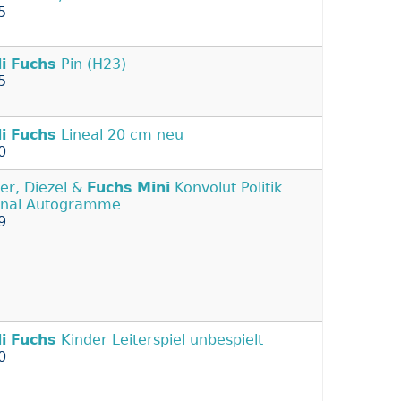
5
i
Fuchs
Pin (H23)
5
i
Fuchs
Lineal 20 cm neu
0
er, Diezel &
Fuchs
Mini
Konvolut Politik
inal Autogramme
9
i
Fuchs
Kinder Leiterspiel unbespielt
0