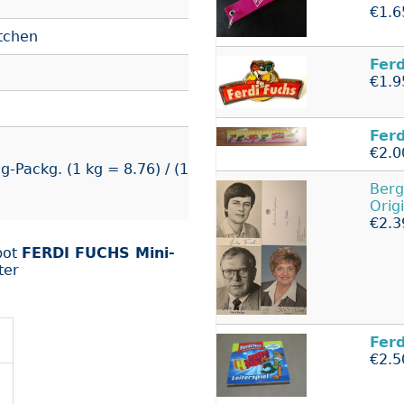
€1.6
tchen
Ferd
€1.9
Ferd
€2.0
-Packg. (1 kg = 8.76) / (1
Berg
Orig
€2.3
bot
FERDI FUCHS Mini-
ter
Ferd
€2.5