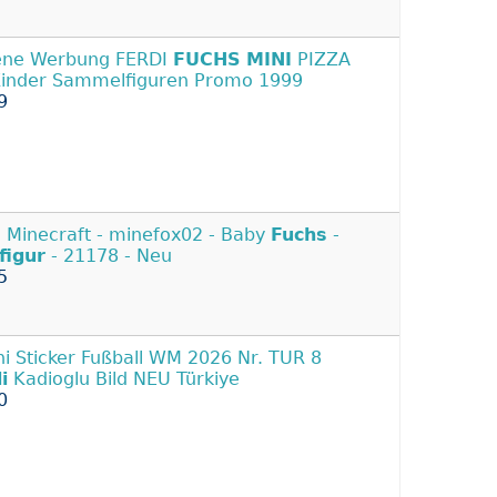
ene Werbung FERDI
FUCHS
MINI
PIZZA
Kinder Sammelfiguren Promo 1999
9
 Minecraft - minefox02 - Baby
Fuchs
-
figur
- 21178 - Neu
5
ni Sticker Fußball WM 2026 Nr. TUR 8
i
Kadioglu Bild NEU Türkiye
0