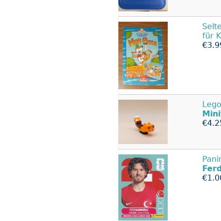
Selt
für 
€3.9
Lego
Mini
€4.2
Pani
Ferd
€1.0