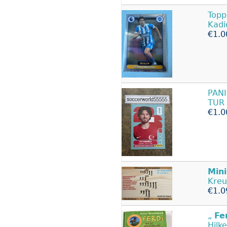
Topp
Kadi
€1.0
PANI
TUR 
€1.0
Mini
Kreu
€1.0
„
Fe
Hilk