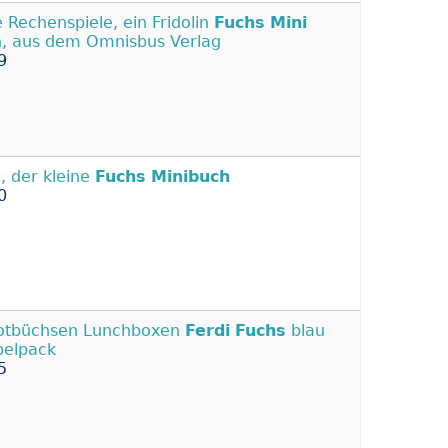
e Rechenspiele, ein Fridolin
Fuchs
Mini
, aus dem Omnisbus Verlag
9
 , der kleine
Fuchs
Minibuch
0
otbüchsen Lunchboxen
Ferdi
Fuchs
blau
elpack
5