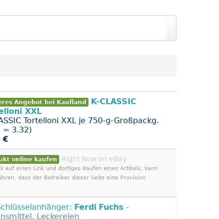
K-CLASSIC
eres Angebot bei Kaufland
elloni XXL
ASSIC Tortelloni XXL je 750-g-Großpackg.
g = 3.32)
 €
Right Now on eBay
ukt online kaufen
ck auf einen Link und dortiges Kaufen eines Artikels, kann
ühren, dass der Betreiber dieser Seite eine Provision
-Schlüsselanhänger:
Ferdi
Fuchs
-
nsmittel, Leckereien