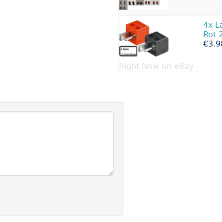
4x L
Rot 
€3.9
Right Now on eBay