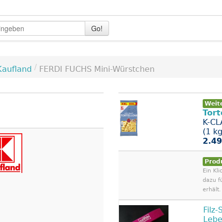
Go!
/
Kaufland
FERDI FUCHS Mini-Würstchen
Weit
Tort
K-CL
(1 k
2.49
Prod
Ein Kli
dazu f
erhält.
Filz
Lebe